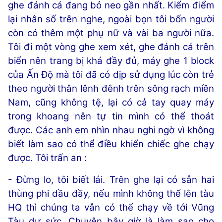
ghe đánh cá đang bỏ neo gần nhất. Kiểm điểm
lại nhân số trên nghe, ngoài bọn tôi bốn người
còn có thêm một phụ nữ và vài ba người nữa.
Tôi đi một vòng ghe xem xét, ghe đánh cá trên
biển nên trang bị khá đầy đủ, máy ghe 1 block
của Ấn Độ mà tôi đã có dịp sử dụng lúc còn trẻ
theo người thân lênh đênh trên sông rạch miền
Nam, cũng không tệ, lại có cả tay quay máy
trong khoang nên tự tin mình có thể thoát
được. Các anh em nhìn nhau nghi ngờ vì không
biết làm sao có thể điều khiển chiếc ghe chạy
được. Tôi trấn an :
- Đừng lo, tôi biết lái. Trên ghe lại có sẵn hai
thùng phi dầu đầy, nếu mình không thể lên tàu
HQ thì chúng ta vẫn có thể chạy về tới Vũng
Tàu dư sức. Chuyện bây giờ là làm sao cho