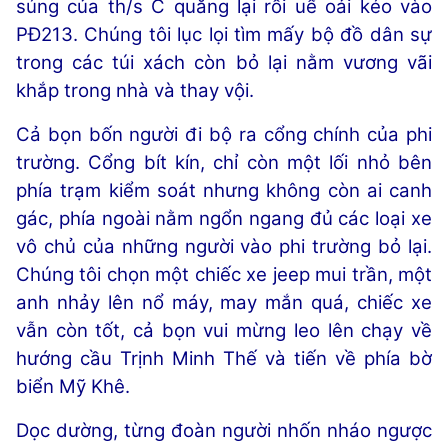
súng của th/s C quăng lại rồi uể oải kéo vào
PĐ213. Chúng tôi lục lọi tìm mấy bộ đồ dân sự
trong các túi xách còn bỏ lại nằm vương vãi
khắp trong nhà và thay vội.
Cả bọn bốn người đi bộ ra cổng chính của phi
trường. Cổng bít kín, chỉ còn một lối nhỏ bên
phía trạm kiểm soát nhưng không còn ai canh
gác, phía ngoài nằm ngổn ngang đủ các loại xe
vô chủ của những người vào phi trường bỏ lại.
Chúng tôi chọn một chiếc xe jeep mui trần, một
anh nhảy lên nổ máy, may mắn quá, chiếc xe
vẫn còn tốt, cả bọn vui mừng leo lên chạy về
hướng cầu Trịnh Minh Thế và tiến về phía bờ
biển Mỹ Khê.
Dọc dường, từng đoàn người nhốn nháo ngược