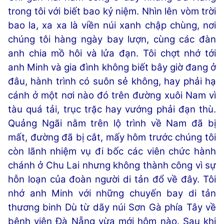
trong tôi với biết bao kỷ niệm. Nhìn lên vòm trời
bao la, xa xa là viền núi xanh chập chùng, nơi
chúng tôi hàng ngày bay lượn, cùng các đàn
anh chia mồ hôi và lửa đạn. Tôi chợt nhớ tới
anh Minh và gia đình không biết bây giờ đang ở
đâu, hành trình có suôn sẻ không, hay phải hạ
cánh ở một nơi nào đó trên đường xuôi Nam vì
tàu quá tải, trục trặc hay vướng phải đạn thù.
Quảng Ngãi nằm trên lộ trình về Nam đã bị
mất, đường đã bị cắt, mấy hôm trước chúng tôi
còn lãnh nhiệm vụ đi bốc các viên chức hành
chánh ở Chu Lai nhưng không thành công vì sự
hỗn loạn của đoàn người di tản đổ về đây. Tôi
nhớ anh Minh với những chuyến bay di tản
thương binh Dù từ dãy núi Sơn Gà phía Tây về
bệnh viện Đà Nẵng vừa mới hôm nào. Sau khi