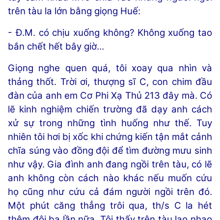
trên tàu la lớn bằng giọng Huế:
- Đ.M. có chịu xuống không? Không xuống tao
bắn chết hết bây giờ...
Giọng nghe quen quá, tôi xoay qua nhìn và
thảng thốt. Trời ơi, thượng sĩ C, con chim đầu
đàn của anh em Cơ Phi Xạ Thủ 213 đây mà. Có
lẽ kinh nghiệm chiến trường đã dạy anh cách
xử sự trong những tình huống như thế. Tuy
nhiên tôi hơi bị xốc khi chứng kiến tận mắt cảnh
chĩa súng vào đồng đội để tìm đường mưu sinh
như vậy. Gia đình anh đang ngồi trên tàu, có lẽ
anh không còn cách nào khác nếu muốn cứu
họ cũng như cứu cả đám người ngồi trên đó.
Một phút căng thẳng trôi qua, th/s C la hét
thêm đôi ba lần nữa. Tôi thấy trên tàu lao nhao