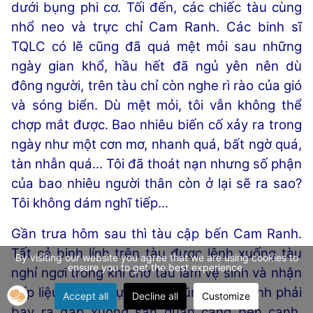
dưới bụng phi cơ. Tối đến, các chiếc tàu cùng
nhổ neo và trực chỉ Cam Ranh. Các binh sĩ
TQLC có lẽ cũng đã quá mệt mỏi sau những
ngày gian khổ, hầu hết đã ngủ yên nên dù
đông người, trên tàu chỉ còn nghe rì rào của gió
và sóng biển. Dù mệt mỏi, tôi vẫn không thể
chợp mắt được. Bao nhiêu biến cố xảy ra trong
ngày như một cơn mơ, nhanh quá, bất ngờ quá,
tàn nhẫn quá... Tôi đã thoát nạn nhưng số phận
của bao nhiêu người thân còn ở lại sẽ ra sao?
Tôi không dám nghĩ tiếp...
Gần trưa hôm sau thì tàu cập bến Cam Ranh.
Tất cả binh lính trên tàu được lệnh xuống tàu
By visiting our website you agree that we are using cookies to
ensure you to get the best experience.
nghỉ ngơi trong khi chờ tàu làm vệ sinh và nhận
tiếp liệu. Chiếc trực thăng cũng được lệnh phải
Accept all
Decline all
Customize
bay ra đáp xuống sân quân cảng bên cạnh.