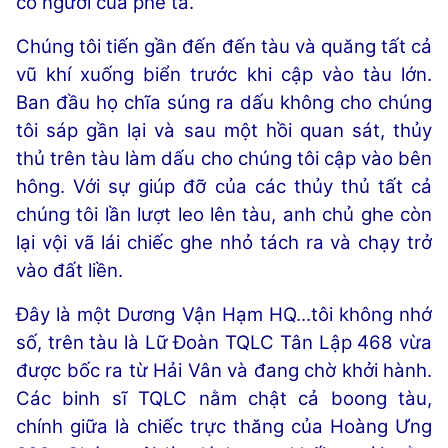
có người của phe ta.
Chúng tôi tiến gần đến đến tàu và quăng tất cả
vũ khí xuống biển trước khi cập vào tàu lớn.
Ban đầu họ chĩa súng ra dấu không cho chúng
tôi sáp gần lại và sau một hồi quan sát, thủy
thủ trên tàu làm dấu cho chúng tôi cập vào bên
hông. Với sự giúp đỡ của các thủy thủ tất cả
chúng tôi lần lượt leo lên tàu, anh chủ ghe còn
lại vội vã lái chiếc ghe nhỏ tách ra và chạy trở
vào đất liền.
Đây là một Dương Vận Hạm HQ...tôi không nhớ
số, trên tàu là Lữ Đoàn TQLC Tân Lập 468 vừa
được bốc ra từ Hải Vân và đang chờ khởi hành.
Các binh sĩ TQLC nằm chật cả boong tàu,
chính giữa là chiếc trực thăng của Hoàng Ưng