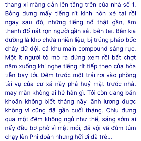
thang xi măng dẫn lên tầng trên của nhà số 1.
Bỗng dưng mấy tiếng rít kinh hồn xé tai rồi
ngay sau đó, những tiếng nổ thật gần, âm
thanh đổ nát rợn người gần sát bên tai. Bên kia
đường là kho chứa nhiên liệu, bị trúng pháo bốc
cháy dữ dội, cả khu main compound sáng rực.
Một ít người tò mò ra đứng xem rồi bất chợt
nằm xuống khi nghe tiếng rít tiếp theo của hỏa
tiễn bay tới. Đêm trước một trái rơi vào phòng
tài vụ của cư xá nầy phá huỷ mặt trước nhà,
may mắn không ai hề hấn gì. Tôi còn đang băn
khoăn không biết tháng nầy lãnh lương được
không vì cũng đã gần cuối tháng. Chịu đựng
qua một đêm không ngủ như thế, sáng sớm ai
nấy đều bơ phờ vì mệt mỏi, đã vội vã đùm túm
chạy lên Phi đoàn nhưng hỡi ơi đã trễ...