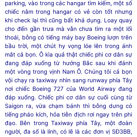
parking, vào trong các hangar tìm kiếm, một số
chiếc nằm trong hangar có vẻ còn tốt nhưng
khi check lại thì cũng bất khả dụng. Loay quay
cho đến gần trưa mà vẫn chưa tìm ra một lối
thoái, bỗng có tiếng máy bay Boeing lượn trên
bầu trời, một chút hy vọng lóe lên trong ánh
mắt cả bọn. Ô kìa quả thật chiếc phi cơ dân sự
đang đáp xuống từ hướng Bắc sau khi đánh
một vòng trong vịnh Nam Ô. Chúng tôi cả bọn
vội chạy ra taxiway nhìn sang runway phía Tây
nơi chiếc Boeing 727 của World Airway đang
đáp xuống. Chiếc phi cơ dân sự cuối cùng từ
Saigon ra, vừa chạm bánh thì bỗng dưng có
tiếng pháo kích, hỏa tiễn địch rơi ngay trên phi
đạo. Bên trong Taxiway phía Tây, một đoàn
người, đa số là lính, có lẽ là các đơn vị SĐ3BB,