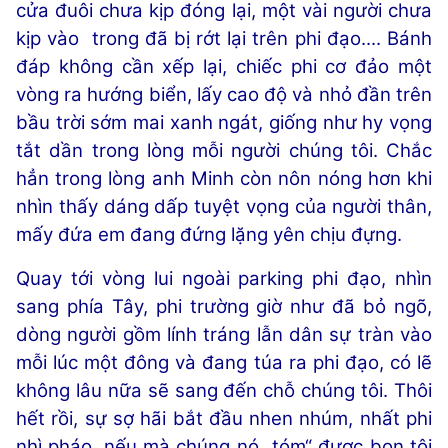
cửa đuôi chưa kịp đóng lại, một vài người chưa
kịp vào trong đã bị rớt lại trên phi đạo.... Bánh
đáp không cần xếp lại, chiếc phi cơ đảo một
vòng ra hướng biển, lấy cao độ và nhỏ đần trên
bầu trời sớm mai xanh ngát, giống như hy vọng
tắt dần trong lòng mỗi người chúng tôi. Chắc
hẳn trong lòng anh Minh còn nôn nóng hơn khi
nhìn thấy dáng dấp tuyệt vọng của người thân,
mấy đứa em đang đứng lặng yên chịu đựng.
Quay tới vòng lui ngoài parking phi đạo, nhìn
sang phía Tây, phi trường giờ như đã bỏ ngõ,
dòng người gồm lính tráng lẫn dân sự tràn vào
mỗi lúc một đông và đang túa ra phi đạo, có lẽ
không lâu nữa sẽ sang đến chỗ chúng tôi. Thôi
hết rồi, sự sợ hãi bắt đầu nhen nhúm, nhất phi
nhì pháo, nếu mà chúng nó „tóm“ được bọn tôi