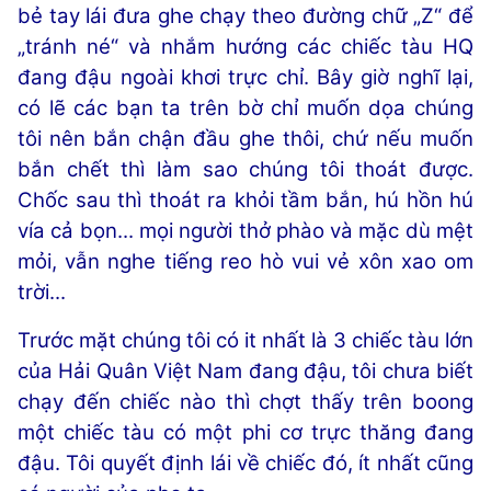
bẻ tay lái đưa ghe chạy theo đường chữ „Z“ để
„tránh né“ và nhắm hướng các chiếc tàu HQ
đang đậu ngoài khơi trực chỉ. Bây giờ nghĩ lại,
có lẽ các bạn ta trên bờ chỉ muốn dọa chúng
tôi nên bắn chận đầu ghe thôi, chứ nếu muốn
bắn chết thì làm sao chúng tôi thoát được.
Chốc sau thì thoát ra khỏi tầm bắn, hú hồn hú
vía cả bọn... mọi người thở phào và mặc dù mệt
mỏi, vẫn nghe tiếng reo hò vui vẻ xôn xao om
trời...
Trước mặt chúng tôi có it nhất là 3 chiếc tàu lớn
của Hải Quân Việt Nam đang đậu, tôi chưa biết
chạy đến chiếc nào thì chợt thấy trên boong
một chiếc tàu có một phi cơ trực thăng đang
đậu. Tôi quyết định lái về chiếc đó, ít nhất cũng