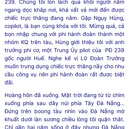
239. Chúng tôi lòn lách qua khối người nằm
ngang dọc khắp nơi, khá vất vả mới đến được
chiếc trực thăng đang nằm. Gặp Ngụy Hùng,
copilot, là bạn cùng khóa với tôi. Mừng quá, cả
bọn nhập chung với phi hành đoàn thành một
nhóm KQ trên tàu, Hùng giới thiệu tôi với anh
trưởng phi cơ, một Trung Úy pilot của PĐ 239
gốc người Huế. Nghe kể vị Lữ Đoàn Trưởng
muốn trưng dụng chiếc trực thăng nầy cho nhu
cầu công vụ nên phi hành đoàn rất được biệt
đãi.
Hoàng hôn đã xuống. Mặt trời đang từ từ chìm
xuống phía sau dãy núi phía Tây Đà Nẵng...
Đứng trên boong tàu nhìn vào Đà Nẵng mờ
khuất dưới làn sương chiều lòng tôi quặn thắt.
Chỉ gần hai năm sống ở đây nhưng Đà Nẵng