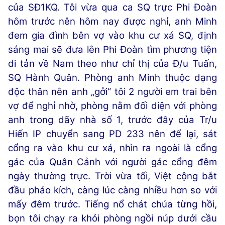
của SĐ1KQ. Tôi vừa qua ca SQ trực Phi Đoàn
hôm trước nên hôm nay được nghỉ, anh Minh
đem gia đình bên vợ vào khu cư xá SQ, định
sáng mai sẽ đưa lên Phi Đoàn tìm phương tiện
di tản về Nam theo như chỉ thị của Đ/u Tuấn,
SQ Hành Quân. Phòng anh Minh thuộc dạng
độc thân nên anh „gởi“ tôi 2 người em trai bên
vợ để nghỉ nhờ, phòng nằm đối diện với phòng
anh trong dãy nhà số 1, trước đây của Tr/u
Hiến IP chuyển sang PD 233 nên để lại, sát
cổng ra vào khu cư xá, nhìn ra ngoài là cổng
gác của Quân Cảnh với người gác cổng đêm
ngày thường trực. Trời vừa tối, Việt cộng bắt
đầu pháo kích, càng lúc càng nhiều hơn so với
mấy đêm trước. Tiếng nổ chát chúa từng hồi,
bọn tôi chạy ra khỏi phòng ngồi núp dưới cầu