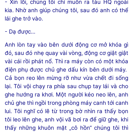
- Xin lỗi, chúng tôi chỉ muốn ra tàu HQ ngoài
kia. Nhờ anh giúp chúng tôi, sau đó anh có thể
lái ghe trở vào.
- Dạ được...
Anh lòn tay vào bên dưới động cơ mở khóa gì
đó, sau đó nhẹ quay vài vòng, động cơ giật giật
vài cái rồi phát nổ. Thì ra máy còn có một khóa
điện phụ được chủ ghe dấu kín bên dưới máy.
Cả bọn reo lên mừng rỡ như vừa chết đi sống
lại. Tôi vội chạy ra phía sau chụp tay lái và cho
ghe hướng ra khơi. Một người kéo neo lên, anh
chủ ghe thì ngồi trong phòng máy canh tới canh
lui. Tôi nghĩ có lẽ từ trong bờ nhìn ra thấy bọn
tôi leo lên ghe, anh vội vã bơi ra để giữ ghe, khi
thấy những khuôn mặt „cô hồn“ chúng tôi thì