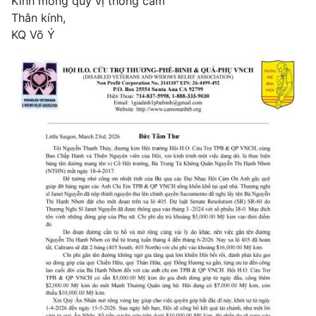
Kính mong quý vị thông cảm
Thân kính,
KQ Võ Ý