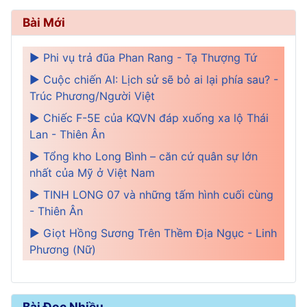
Bài Mới
► Phi vụ trả đũa Phan Rang - Tạ Thượng Tứ
► Cuộc chiến AI: Lịch sử sẽ bỏ ai lại phía sau? -
Trúc Phương/Người Việt
► Chiếc F-5E của KQVN đáp xuống xa lộ Thái
Lan - Thiên Ân
► Tổng kho Long Bình – căn cứ quân sự lớn
nhất của Mỹ ở Việt Nam
► TINH LONG 07 và những tấm hình cuối cùng
- Thiên Ân
► Giọt Hồng Sương Trên Thềm Địa Ngục - Linh
Phương (Nữ)
Bài Đọc Nhiều