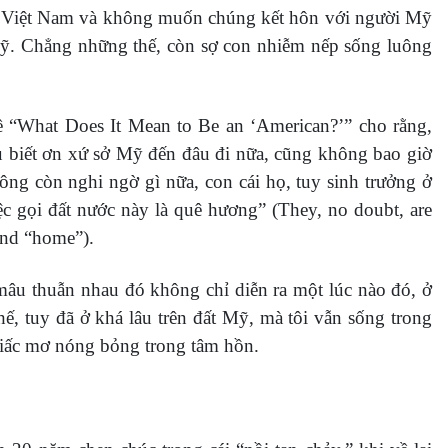
g Việt Nam và không muốn chúng kết hôn với người Mỹ
y Mỹ. Chẳng những thế, còn sợ con nhiễm nếp sống luông
 đề “What Does It Mean to Be an ‘American?’” cho rằng,
ù biết ơn xứ sở Mỹ đến đâu đi nữa, cũng không bao giờ
ông còn nghi ngờ gì nữa, con cái họ, tuy sinh trưởng ở
ệc gọi đất nước này là quê hương” (They, no doubt, are
land “home”).
 mâu thuẫn nhau đó không chỉ diễn ra một lúc nào đó, ở
ế, tuy đã ở khá lâu trên đất Mỹ, mà tôi vẫn sống trong
 giấc mơ nóng bỏng trong tâm hồn.