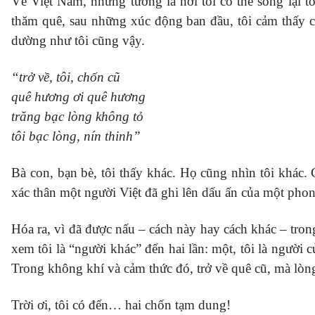
Về Việt Nam, những tưởng là nơi tôi có thể sống lại to
thăm quê, sau những xúc động ban đầu, tôi cảm thấy c
dường như tôi cũng vậy.
“trở về, tôi, chốn cũ
quê hương ơi quê hương
trăng bạc lòng không tỏ
tôi bạc lòng, nín thinh”
Bà con, bạn bè, tôi thấy khác. Họ cũng nhìn tôi khác.
xác thân một người Việt đã ghi lên dấu ấn của một pho
Hóa ra, vì đã được nấu – cách này hay cách khác – tron
xem tôi là “người khác” đến hai lần: một, tôi là người 
Trong không khí và cảm thức đó, trở về quê cũ, mà lòn
Trời ơi, tôi có đến… hai chốn tạm dung!