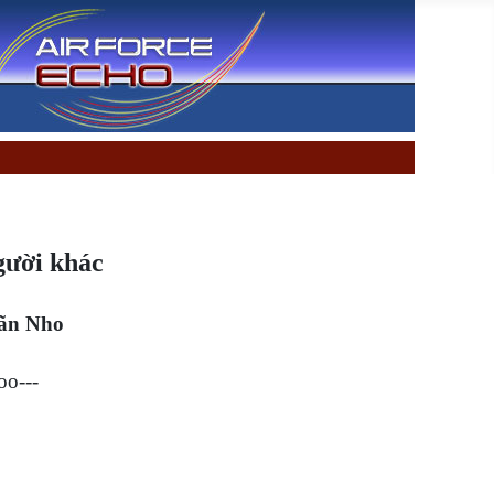
gười khác
ãn Nho
oo---