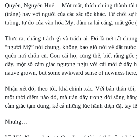
Quyền, Nguyễn Huệ… Một mặt, thích chúng thành tài 
(trắng) hay với người của các sắc tộc khác. Từ chối s
tuồng, tự do của văn hóa Mỹ, đâm ra lai căng, mất gốc (
Thực ra, chẳng trách gì và trách ai. Đó là nét rất chu
“người Mỹ” nói chung, không bao giờ nói về đất nước 
quên nơi chốn cũ. Con cái họ, cũng thế, biết rằng gốc
đây, một số cảm giác ngượng ngịu với cái mới ở đây ho
native grown, but some awkward sense of newness here, o
Nhận xét đó, theo tôi, khá chính xác. Với bản thân tôi
một thời điểm nào đó, mà tràn đầy trong đời sống hằng
cảm giác tạm dung, kể cả những lúc hãnh diện đặt tay 
Nhưng…