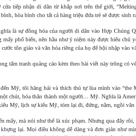
ửa tiếp nhận di dân từ khắp nơi trên thế giới, “Melti
h, hòa bình cho tất cả hàng triệu đứa trẻ sẽ được sinh ra
 nghĩa là sự đồng hóa của người di dân vào Hợp Chúng
mấy phổ biến, nên hầu như ý niệm này được hiểu chủ yếu 
n cước tôn giáo và văn hóa riêng của họ để hội nhập vào 
ng tấm tranh quảng cáo kèm theo bài viết này trông có vẻ 
đến Mỹ, tôi hăng hái và thích thú tự lùa mình vào “the
 một chút, hóa thân thành một người… Mỹ. Nghĩa là Amer
kiểu Mỹ, lịch sự kiểu Mỹ, tóm lại đi, đứng, nằm, ngồi vâ
n mấy, mà nói như thế là xúc phạm. Nhưng qua đây rồi, nó
àm khựng lại. Mọi điều không dễ dàng và đơn giản như m