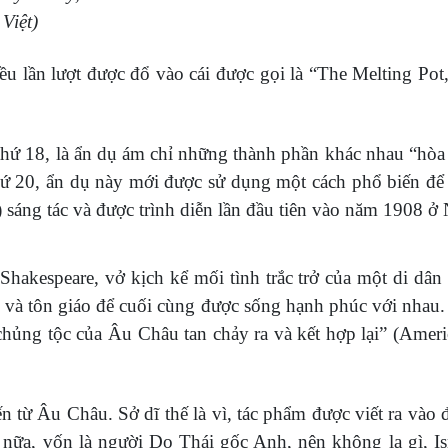
Việt)
u lần lượt được đổ vào cái được gọi là “The Melting Pot,
hứ 18, là ẩn dụ ám chỉ những thành phần khác nhau “hòa t
 20, ẩn dụ này mới được sử dụng một cách phổ biến để d
 sáng tác và được trình diễn lần đầu tiên vào năm 1908 ở
 Shakespeare, vở kịch kể mối tình trắc trở của một di d
và tôn giáo để cuối cùng được sống hạnh phúc với nhau.
hủng tộc của Âu Châu tan chảy ra và kết hợp lại” (America
đến từ Âu Châu. Sở dĩ thế là vì, tác phẩm được viết ra và
 nữa, vốn là người Do Thái gốc Anh, nên không lạ gì, Is