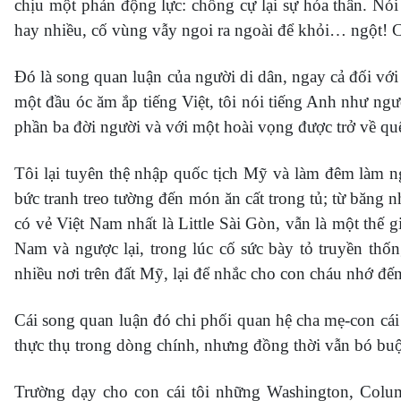
chịu một phản động lực: chống cự lại sự hóa thân. Nói
hay nhiều, cố vùng vẫy ngoi ra ngoài để khỏi… ngột! C
Đó là song quan luận của người di dân, ngay cả đối với 
một đầu óc ăm ắp tiếng Việt, tôi nói tiếng Anh như ng
phần ba đời người và với một hoài vọng được trở về q
Tôi lại tuyên thệ nhập quốc tịch Mỹ và làm đêm làm 
bức tranh treo tường đến món ăn cất trong tủ; từ băng n
có vẻ Việt Nam nhất là Little Sài Gòn, vẫn là một thế
Nam và ngược lại, trong lúc cố sức bày tỏ truyền th
nhiều nơi trên đất Mỹ, lại để nhắc cho con cháu nhớ 
Cái song quan luận đó chi phối quan hệ cha mẹ-con cá
thực thụ trong dòng chính, nhưng đồng thời vẫn bó bu
Trường dạy cho con cái tôi những Washington, Colu