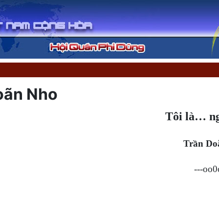
Doãn Nho
Tôi là… n
Trần Do
---oo0