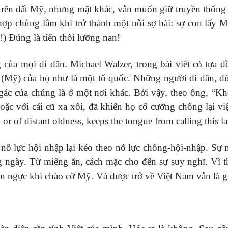
trên đất Mỹ, nhưng mặt khác, vẫn muốn giữ truyền thốn
ự hợp chủng lắm khi trở thành một nỗi sợ hãi: sợ con lấ
!) Đúng là tiến thối lưỡng nan!
ng của mọi di dân. Michael Walzer, trong bài viết có tựa
(Mỹ) của họ như là một tổ quốc. Những người di dân, d
 gác của chúng là ở một nơi khác. Bởi vậy, theo ông, “Kh
ặc với cái cũ xa xôi, đã khiến họ cố cưỡng chống lại vi
r of distant oldness, keeps the tongue from calling this 
, nỗ lực hội nhập lại kéo theo nỗ lực chống-hội-nhập. Sự
 ngày. Từ miếng ăn, cách mặc cho đến sự suy nghĩ. Vì th
lên ngực khi chào cờ Mỹ. Và được trở về Việt Nam vẫn là