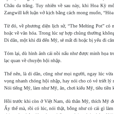
Châu da trắng. Tuy nhiên về sau này, khi Hoa Kỳ mở c
Zangwill kết luận vở kịch bằng cách mong muốn, “Hòa bìn
Từ đó, về phương diện lịch sử, “The Melting Pot” có
hoặc về văn hóa. Trong lúc sự hợp chủng thường không 
Di dân, một khi đã đến Mỹ, sẽ mất đi hoặc bị yếu đi că
Tóm lại, dù hình ảnh cái nồi nấu như được minh họa tro
lạc quan về chuyện hội nhập.
Thế nên, là di dân, cũng như mọi người, ngay lúc vừa 
vọng nhanh chóng hội nhập, hay nói cho có vẻ triết lý
Nói tiếng Mỹ, làm như Mỹ, ăn, chơi kiểu Mỹ, tiêu tiền 
Hồi trước khi còn ở Việt Nam, dù thân Mỹ, thích Mỹ đế
Ấy thế mà, rồi có lúc, nói thật, bỗng như có cái gì l