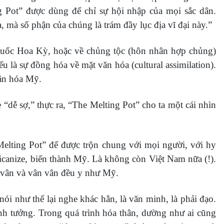
ng Pot” được dùng để chỉ sự hội nhập của mọi sắc dân.
, mà số phận của chúng là trám đầy lục địa vĩ đại này.”
 Quốc Hoa Kỳ, hoặc về chủng tộc (hôn nhân hợp chủng)
là sự đồng hóa về mặt văn hóa (cultural assimilation).
văn hóa Mỹ.
“dễ sợ,” thực ra, “The Melting Pot” cho ta một cái nhìn
 Melting Pot” để được trộn chung với mọi người, với hy
icanize, biến thành Mỹ. Là không còn Việt Nam nữa (!).
n vân và vân vân đều y như Mỹ.
i như thế lại nghe khác hẳn, là văn minh, là phải đạo.
ình tưởng. Trong quá trình hóa thân, dường như ai cũng