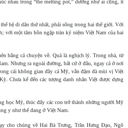
úc nhau trong “the melting pot,” dường như ai cũng, ít
hế hệ di dân thứ nhất, phải sống trong hai thế giới. Với
sh; với một tâm hồn ngập tràn kỷ niệm Việt Nam của hai
n bẵng cả chuyện về. Quả là nghịch lý. Trong nhà, từ
t Nam. Nhưng ra ngoài đường, bất cứ ở đâu, ngay cả ở nơi
trong cái không gian đầy cả Mỹ, vẫn đậm đà mùi vị Việt
a Kỳ. Chưa kể đến các tượng danh nhân Việt được dựng
ờng học Mỹ, thúc đẩy các con trở thành những người Mỹ
úng y như thể đang ở Việt Nam.
 dạy cho chúng về Hai Bà Trưng, Trần Hưng Đạo, Ngô