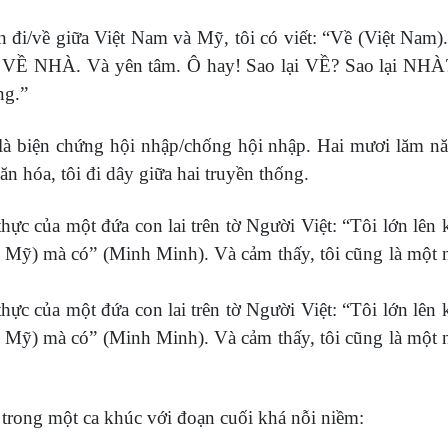
đi/về giữa Việt Nam và Mỹ, tôi có viết: “Về (Việt Nam). 
a VỀ NHÀ. Và yên tâm. Ô hay! Sao lại VỀ? Sao lại NH
ng.”
là biện chứng hội nhập/chống hội nhập. Hai mươi lăm n
n hóa, tôi đi dây giữa hai truyền thống.
 thực của một đứa con lai trên tờ Người Việt: “Tôi lớn lê
ẻ Mỹ) mà có” (Minh Minh). Và cảm thấy, tôi cũng là một ng
 thực của một đứa con lai trên tờ Người Việt: “Tôi lớn lê
ẻ Mỹ) mà có” (Minh Minh). Và cảm thấy, tôi cũng là một ng
h trong một ca khúc với đoạn cuối khá nỗi niềm: