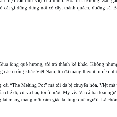
àn diện căn tính Việt của mình. Hóa ra là không. Sau gần
ó cái gì dửng dưng nơi cỏ cây, thành quách, đường sá.
 Giữa lòng quê hương, tôi trở thành kẻ khác. Không những
ng cách sống khác Việt Nam; tôi đã mang theo ít, nhiều 
g cái “The Melting Pot” mà tôi đã bị chuyển hóa, Việt mà
của chế độ cũ và hai, tôi ở nước Mỹ về. Và cả hai loại ngư
g lại mang mang một cảm giác lạ lùng: quê người. Là chố