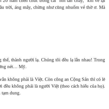
 20 năm chen chúc trong cái “nồi tan chảy,” khi về lại
 Bầu trời, áng mây, chừng như cũng nhuốm vẻ thờ ơ. Mà
 thế, thành người lạ. Chúng tôi đều lạ lẫn nhau! Trong
những nét… Mỹ.
 vẫn không phải là Việt. Còn công an Cộng Sản thì có lẽ
ời đều không phải là người Việt (theo cách hiểu của họ).
n tạm dung.