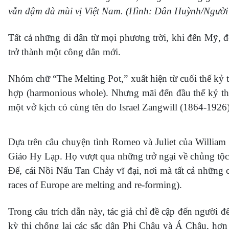
vẫn đậm đà mùi vị Việt Nam. (Hình: Dân Huỳnh/Người 
Tất cả những di dân từ mọi phương trời, khi đến Mỹ, đề
trở thành một công dân mới.
Nhóm chữ “The Melting Pot,” xuất hiện từ cuối thế kỷ t
hợp (harmonious whole). Nhưng mãi đến đầu thế kỷ thứ
một vở kịch có cùng tên do Israel Zangwill (1864-1926)
Dựa trên câu chuyện tình Romeo và Juliet của William
Giáo Hy Lạp. Họ vượt qua những trở ngại về chủng tộc 
Đế, cái Nồi Nấu Tan Chảy vĩ đại, nơi mà tất cả những c
races of Europe are melting and re-forming).
Trong câu trích dẫn này, tác giả chỉ đề cập đến người 
kỳ thị chống lại các sắc dân Phi Châu và Á Châu, hơn