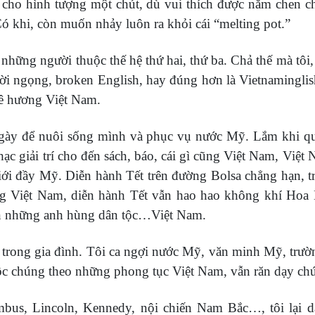
 cho hình tượng một chút, dù vui thích được nằm chen ch
ó khi, còn muốn nhảy luôn ra khỏi cái “melting pot.”
những người thuộc thế hệ thứ hai, thứ ba. Chả thế mà tôi, t
ười ngọng, broken English, hay đúng hơn là Vietnamingli
uê hương Việt Nam.
ngày để nuôi sống mình và phục vụ nước Mỹ. Lắm khi quê
hạc giải trí cho đến sách, báo, cái gì cũng Việt Nam, Việ
 giới đầy Mỹ. Diễn hành Tết trên đường Bolsa chẳng hạn, 
ống Việt Nam, diễn hành Tết vẫn hao hao không khí Ho
đến những anh hùng dân tộc…Việt Nam.
i trong gia đình. Tôi ca ngợi nước Mỹ, văn minh Mỹ, trư
ộc chúng theo những phong tục Việt Nam, vẫn răn dạy ch
mbus, Lincoln, Kennedy, nội chiến Nam Bắc…, tôi lại