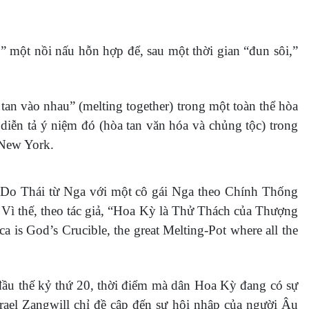
” một nồi nấu hỗn hợp để, sau một thời gian “đun sôi,”
an vào nhau” (melting together) trong một toàn thể hòa
iễn tả ý niệm đó (hòa tan văn hóa và chủng tộc) trong
 New York.
ân Do Thái từ Nga với một cô gái Nga theo Chính Thống
 Vì thế, theo tác giả, “Hoa Kỳ là Thử Thách của Thượng
 is God’s Crucible, the great Melting-Pot where all the
o đầu thế kỷ thứ 20, thời điểm mà dân Hoa Kỳ đang có sự
rael Zangwill chỉ đề cập đến sự hội nhập của người Âu