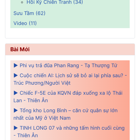
Hồi Ký Chiến Tranh (34)
Sưu Tầm (62)
Video (11)
Bài Mới
► Phi vụ trả đũa Phan Rang - Tạ Thượng Tứ
► Cuộc chiến AI: Lịch sử sẽ bỏ ai lại phía sau? -
Trúc Phương/Người Việt
► Chiếc F-5E của KQVN đáp xuống xa lộ Thái
Lan - Thiên Ân
► Tổng kho Long Bình – căn cứ quân sự lớn
nhất của Mỹ ở Việt Nam
► TINH LONG 07 và những tấm hình cuối cùng
- Thiên Ân