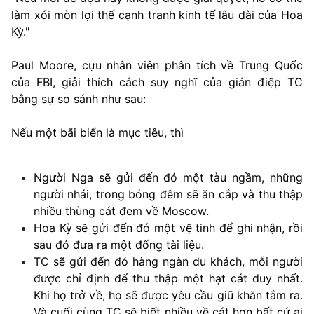
làm xói mòn lợi thế cạnh tranh kinh tế lâu dài của Hoa
Kỳ."
Paul Moore, cựu nhân viên phân tích về Trung Quốc
của FBI, giải thích cách suy nghĩ của gián điệp TC
bằng sự so sánh như sau:
Nếu một bãi biển là mục tiêu, thì
Người Nga sẽ gửi đến đó một tàu ngầm, những
người nhái, trong bóng đêm sẽ ăn cắp và thu thập
nhiều thùng cát đem về Moscow.
Hoa Kỳ sẽ gửi đến đó một vệ tinh để ghi nhận, rồi
sau đó đưa ra một đống tài liệu.
TC sẽ gửi đến đó hàng ngàn du khách, mỗi người
được chỉ định để thu thập một hạt cát duy nhất.
Khi họ trở về, họ sẽ được yêu cầu giũ khăn tắm ra.
Và cuối cùng TC sẽ biết nhiều về cát hơn bất cứ ai