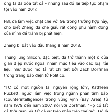
ông ta đã xóa tất cả - nhưng sau đó lại tiếp tục phạm
tội vào năm 2017.
FBI, đã làm việc chặt chẽ với GE trong trường hợp này,
cho biết Zheng đã che giấu rất công phu hành động
của mình để tránh bị phát hiện.
Zheng bị bắt vào đầu tháng 8 năm 2018.
Thung lũng Silicon, đặc biệt, đã trở thành một ổ của
gián điệp nước ngoài nhắm mục tiêu vào các loại tài
liệu, như được mô tả rất chi tiết bởi Zach Dorfman
trong trang báo điện tử Politico.
"TC có một nguồn tài nguyên rộng lớn", Kathleen
Puckett, người làm việc trong ngành phản tình báo
(counterintelligence) trong vùng vịnh (Bay Area) từ
năm 1979 đến năm 2007, nói với Dorfman. “Họ có tất
cả thời gian, và tất cả sự kiên nhẫn trên thế giới. Đó là