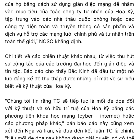
của họ bằng cách sử dụng gián điệp mạng để nhắm
vào mục tiêu của "các công ty tư nhân của Hoa Kỳ,
tập trung vào các nhà thầu quốc phòng hoặc các
công ty điện toán và truyền thông có sản phẩm và
dịch vụ hỗ trợ các mạng lưới chính phủ và tư nhân trên
toàn thế giới,” NCSC khẳng định.
Chi tiết về các chiến thuật khác nhau, từ việc thu hút
sự cộng tác của các trường đại học đến gián điệp và
tin tặc. Báo cáo cho thấy Bắc Kinh đã đầu tư một nỗ
lực đáng kể để thu thập được những bí mật về sự hiểu
biết về kỹ thuật của Hoa Kỳ.
"Chúng tôi tin rằng TC sẽ tiếp tục là mối đe dọa đối
với kỹ thuật và sở hữu trí tuệ của Hoa Kỳ bằng các
phương tiện khoa học mạng (cyber - internet) hoặc
các phương pháp khác," bản báo cáo này cũng xem
xét đến Nga và Iran, và đưa đến kết luận TC là chính.
"Nếu mối đe dọa này không được giải quyết, nó có thể