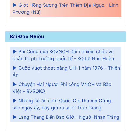
► Giọt Hồng Sương Trên Thềm Địa Ngục - Linh
Phương (Nữ)
Bài Đọc Nhiều
► Phi Công của KQVNCH đảm nhiệm chức vụ
quản trị phi trường quốc tế - KQ Lê Như Hoàn
► Cuộc vượt thoát bằng UH-1 năm 1976 - Thiên
Ân
► Chuyện Hai Người Phi công VNCH và Bắc
Việt - SVSQKQ
► Những kẻ ăn cơm Quốc-Gia thờ ma Cộng-
sản ngày ấy, bây giờ ra sao? Trúc Giang
► Lang Thang Đến Bao Giờ - Người Nhạn Trắng