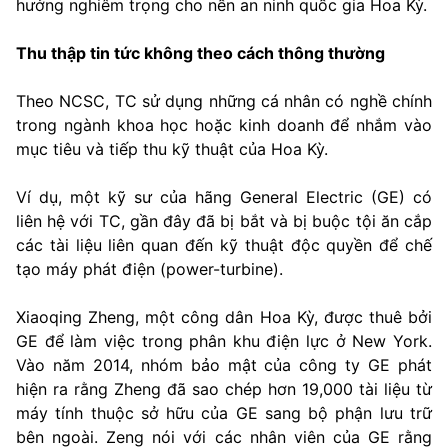
hưởng nghiêm trọng cho nền an ninh quốc gia Hoa Kỳ.
Thu thập tin tức không theo cách thông thường
Theo NCSC, TC sử dụng những cá nhân có nghề chính
trong ngành khoa học hoặc kinh doanh để nhắm vào
mục tiêu và tiếp thu kỹ thuật của Hoa Kỳ.
Ví dụ, một kỹ sư của hãng General Electric (GE) có
liên hệ với TC, gần đây đã bị bắt và bị buộc tội ăn cắp
các tài liệu liên quan đến kỹ thuật độc quyền để chế
tạo máy phát điện (power-turbine).
Xiaoqing Zheng, một công dân Hoa Kỳ, được thuê bởi
GE để làm việc trong phân khu điện lực ở New York.
Vào năm 2014, nhóm bảo mật của công ty GE phát
hiện ra rằng Zheng đã sao chép hơn 19,000 tài liệu từ
máy tính thuộc sở hữu của GE sang bộ phận lưu trữ
bên ngoài. Zeng nói với các nhân viên của GE rằng