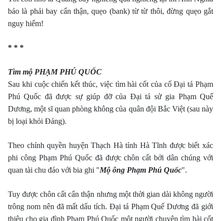
bảo là phải bay cẩn thận, quẹo (bank) từ từ thôi, đừng quẹo gắt
nguy hiểm!
* * *
Tìm mộ PHẠM PHÚ QUỐC
Sau khi cuộc chiến kết thúc, việc tìm hài cốt của cố Đại tá Phạm
Phú Quốc đã được sự giúp đỡ của Đại tá sử gia Phạm Quế
Dương, một sĩ quan phòng không của quân đội Bắc Việt (sau này
bị loại khỏi Đảng).
Theo chính quyền huyện Thạch Hà tỉnh Hà Tĩnh được biết xác
phi công Phạm Phú Quốc đã được chôn cất bởi dân chúng với
quan tài chu đáo với bia ghi "
M
ộ ông Phạm Phú Quốc
".
Tuy được chôn cất cẩn thận nhưng một thời gian dài không người
trông nom nên đã mất dấu tích. Đại tá Phạm Quế Dương đã giới
thiệu cho gia đình Phạm Phú Quốc một người chuyên tìm hài cốt