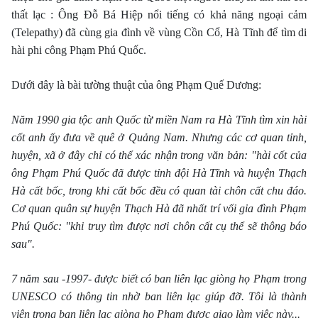
thất lạc : Ông Đỗ Bá Hiệp nổi tiếng có khả năng ngoại cảm
(Telepathy) đã cùng gia đình về vùng Cồn Cổ, Hà Tĩnh để tìm di
hài phi công Phạm Phú Quốc.
Dưới đây là bài tường thuật của ông Phạm Quế Dương:
Năm 1990 gia tộc anh Quốc từ miền Nam ra Hà Tĩnh tìm xin hài
cốt anh ấy đưa về quê ở Quảng Nam. Nhưng các cơ quan tỉnh,
huyện, xã ở đây chỉ có thể xác nhận trong văn bản: "hài cốt của
ông Phạm Phú Quốc đã được tỉnh đội Hà Tĩnh và huyện Thạch
Hà cất bốc, trong khi cất bốc đều có quan tài chôn cất chu đáo.
Cơ quan quân sự huyện Thạch Hà đã nhất trí vối gia đình Phạm
Phú Quốc: "khi truy tìm được nơi chôn cất cụ thể sẽ thông báo
sau".
7 năm sau -1997- được biết có ban liên lạc giòng họ Phạm trong
UNESCO có thông tin nhờ ban liên lạc giúp đỡ. Tôi là thành
viên trong ban liên lạc giòng họ Phạm được giao làm việc này...