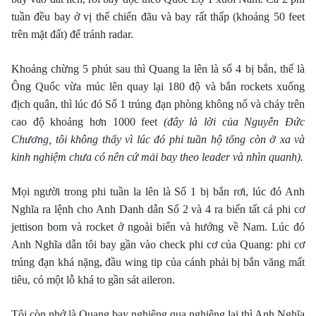
tuần đều bay ở vị thế chiến đãu và bay rất thấp (khoảng 50 feet
trên mặt đất) để tránh radar.
Khoảng chừng 5 phút sau thì Quang la lên là số 4 bị bắn, thế là
Ông Quốc vừa múc lên quay lại 180 độ và bắn rockets xuống
địch quân, thì lúc đó Số 1 trúng đạn phòng không nổ và cháy trên
cao độ khoảng hơn 1000 feet
(đây là lời của Nguyễn Đức
Chương, tôi không thấy vì lúc đó phi tuần hộ tống còn ở xa và
kinh nghiệm chưa có nên cứ mải bay theo leader và nhìn quanh).
Mọi người trong phi tuần la lên là Số 1 bị bắn rơi, lúc đó Anh
Nghĩa ra lệnh cho Anh Danh dẫn Số 2 và 4 ra biển tất cả phi cơ
jettison bom và rocket ở ngoài biển và hướng về Nam. Lúc đó
Anh Nghĩa dẫn tôi bay gần vào check phi cơ của Quang: phi cơ
trúng đạn khá nặng, đầu wing tip của cánh phải bị bắn văng mất
tiêu, có một lỗ khá to gần sát aileron.
Tôi còn nhớ là Quang bay nghiêng qua nghiêng lại thì Anh Nghĩa