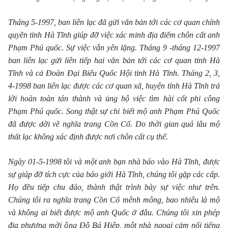
Tháng 5-1997, ban liên lạc đã gửi văn bản tới các cơ quan chính
quyền tỉnh Hà Tĩnh giúp đỡ việc xác minh địa điểm chôn cất anh
Phạm Phú quốc. Sự việc vẫn yên lặng. Tháng 9 -tháng 12-1997
ban liên lạc gửi liên tiếp hai văn bản tới các cơ quan tỉnh Hà
Tĩnh và cả Đoàn Đại Biểu Quốc Hội tỉnh Hà Tĩnh. Tháng 2, 3,
4-1998 ban liên lạc được các cơ quan xã, huyện tỉnh Hà Tĩnh trả
lời hoàn toàn tán thành và ủng hộ việc tìm hài cốt phi công
Phạm Phú quốc. Song thật sự chỉ biết mộ anh Phạm Phú Quốc
đã được dời về nghĩa trang Cồn Cổ. Do thời gian quá lâu mộ
thất lạc không xác định được nơi chôn cất cụ thể.
Ngày 01-5-1998
tôi và một anh bạn nhà báo vào Hà Tĩnh, được
sự giúp đỡ tích cực của báo giới Hà Tĩnh, chúng tôi gặp các cấp.
Họ đều tiếp chu đáo, thành thật trình bày sự việc như trên.
Chúng tôi ra nghĩa trang Cồn Cổ mênh mông, bao nhiêu là mộ
và không ai biết được mộ anh Quốc ở đâu. Chúng tôi xin phép
địa phương mời ông Đỗ Bá Hiệp, một nhà ngoại cảm nổi tiếng