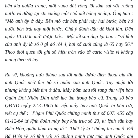
bên kia nghĩa trang, một vùng đất rộng lồi lõm sát với ruộng
nước và dừng lại chỉ xuống một chỗ đất bằng phẳng. Ông bảo :
"Mộ anh ấy ở đây. Bên mô cát bên phải này hai bước, bên hố
nước bên trái này một bước. Chú ý đánh dấu để khỏi lẫn. Đến
ngày 10-10 ta mới được bốc." Một lát sau ông lại bảo : "số lính
của anh ấy là số 0 gì đó rồi 4, hai số cuối cùng là 65 hay 56."
Theo thói quen tôi ghi số hiệu trên vào tờ carte visite vì không
mang theo sổ tay.
Ra về, khoảng nửa tháng sau tôi nhận được điện thoại gia tộc
anh Quốc nhờ tìm hộ số quân của anh Quốc. Tuy nhận lời
nhưng không biết tìm ở đâu. Mấy hôm sau tôi sang thư viện báo
Quân Đội Nhân Dân nhờ lục tìm trong báo cũ. Trong số báo
QĐND ngày 22-4-1965
tả việc máy bay anh Quốc bị bắn rơi,
viết cụ thể : "Phạm Phú Quốc chứng minh thư số 007. 455 cấp
01-12-64
tư lệnh đoàn máy bay khu trục số 23, tư lệnh sân bay
Biên Hòa, quân hàm trung tá ". Thật kỳ lạ ! thông tin của ô. Đỗ
Bá Hiệp về số lính với số chứng minh thư của anh Quốc ghi