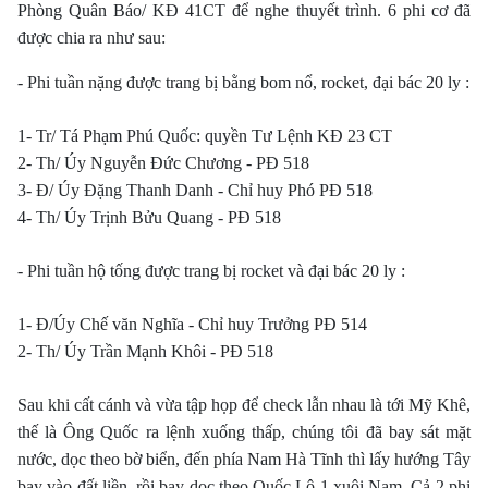
Phòng Quân Báo/ KĐ 41CT để nghe thuyết trình. 6 phi cơ đã
được chia ra như sau:
- Phi tuần nặng được trang bị bằng bom nổ, rocket, đại bác 20 ly :
1- Tr/ Tá Phạm Phú Quốc: quyền Tư Lệnh KĐ 23 CT
2- Th/ Úy Nguyễn Đức Chương - PĐ 518
3- Đ/ Úy Đặng Thanh Danh - Chỉ huy Phó PĐ 518
4- Th/ Úy Trịnh Bửu Quang - PĐ 518
- Phi tuần hộ tống được trang bị rocket và đại bác 20 ly :
1- Đ/Úy Chế văn Nghĩa - Chỉ huy Trưởng PĐ 514
2- Th/ Úy Trần Mạnh Khôi - PĐ 518
Sau khi cất cánh và vừa tập họp để check lẫn nhau là tới Mỹ Khê,
thế là Ông Quốc ra lệnh xuống thấp, chúng tôi đã bay sát mặt
nước, dọc theo bờ biển, đến phía Nam Hà Tĩnh thì lấy hướng Tây
bay vào đất liền, rồi bay dọc theo Quốc Lộ 1 xuôi Nam. Cả 2 phi