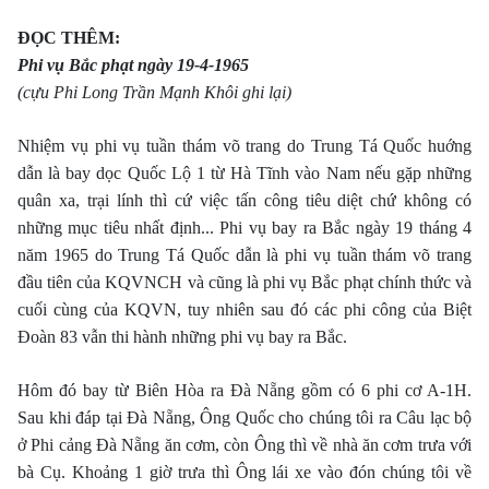
ĐỌC THÊM:
Phi vụ Bắc phạt ngày 19-4-1965
(cựu Phi Long Trần Mạnh Khôi ghi lại)
Nhiệm vụ phi vụ tuần thám võ trang do Trung Tá Quốc huớng
dẫn là bay dọc Quốc Lộ 1 từ Hà Tĩnh vào Nam nếu gặp những
quân xa, trại lính thì cứ việc tấn công tiêu diệt chứ không có
những mục tiêu nhất định... Phi vụ bay ra Bắc ngày 19 tháng 4
năm 1965 do Trung Tá Quốc dẫn là phi vụ tuần thám võ trang
đầu tiên của KQVNCH và cũng là phi vụ Bắc phạt chính thức và
cuối cùng của KQVN, tuy nhiên sau đó các phi công của Biệt
Đoàn 83 vẫn thi hành những phi vụ bay ra Bắc.
Hôm đó bay từ Biên Hòa ra Đà Nẵng gồm có 6 phi cơ A-1H.
Sau khi đáp tại Đà Nẵng, Ông Quốc cho chúng tôi ra Câu lạc bộ
ở Phi cảng Đà Nẵng ăn cơm, còn Ông thì về nhà ăn cơm trưa với
bà Cụ. Khoảng 1 giờ trưa thì Ông lái xe vào đón chúng tôi về