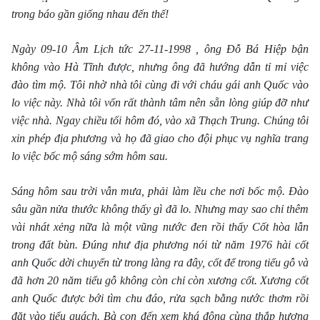
trong báo gần giống nhau đến thế!
Ngày 09-10 Âm Lịch tức 27-11-1998 , ông Đỗ Bá Hiệp bận
không vào Hà Tĩnh được, nhưng ông đã hướng dẫn tỉ mỉ việc
đào tìm mộ. Tôi nhờ nhà tôi cùng đi với cháu gái anh Quốc vào
lo việc này. Nhà tôi vốn rất thành tâm nên sẵn lòng giúp đỡ như
việc nhà. Ngay chiều tối hôm đó, vào xã Thạch Trung. Chúng tôi
xin phép địa phương và họ đã giao cho đội phục vụ nghĩa trang
lo việc bốc mộ sáng sớm hôm sau.
Sáng hôm sau trời vẫn mưa, phải làm lều che nơi bốc mộ. Đào
sâu gần nửa thước không thấy gì đã lo. Nhưng may sao chỉ thêm
vài nhát xẻng nữa là một vũng nước đen rồi thấy Cốt hòa lẫn
trong đất bùn. Đúng như địa phương nói từ năm 1976 hài cốt
anh Quốc dời chuyển từ trong làng ra đây, cốt để trong tiểu gỗ và
đã hơn 20 năm tiểu gỗ không còn chỉ còn xương cốt. Xương cốt
anh Quốc được bới tìm chu đáo, rửa sạch bằng nước thơm rồi
đặt vào tiểu quách. Bà con đến xem khá đông cùng thắp hương