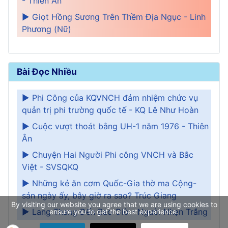
- Thiên Ân
► Giọt Hồng Sương Trên Thềm Địa Ngục - Linh
Phương (Nữ)
Bài Đọc Nhiều
► Phi Công của KQVNCH đảm nhiệm chức vụ
quản trị phi trường quốc tế - KQ Lê Như Hoàn
► Cuộc vượt thoát bằng UH-1 năm 1976 - Thiên
Ân
► Chuyện Hai Người Phi công VNCH và Bắc
Việt - SVSQKQ
► Những kẻ ăn cơm Quốc-Gia thờ ma Cộng-
sản ngày ấy, bây giờ ra sao? Trúc Giang
By visiting our website you agree that we are using cookies to
► Lang Thang Đến Bao Giờ - Người Nhạn Trắng
ensure you to get the best experience.