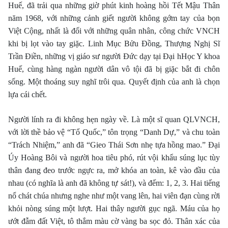
Huế, đã trải qua những giờ phút kinh hoàng hồi Tết Mậu Thân
năm 1968, với những cảnh giết người không gớm tay của bọn
Việt Cộng, nhất là đối với những quân nhân, công chức VNCH
khi bị lọt vào tay giặc. Linh Mục Bửu Đồng, Thượng Nghị Sĩ
Trần Ðiền, những vị giáo sư người Ðức dạy tại Ðại hHọc Y khoa
Huế, cùng hàng ngàn người dân vô tội đã bị giặc bắt đi chôn
sống. Một thoáng suy nghĩ trôi qua. Quyết định của anh là chọn
lựa cái chết.
Người lính ra đi không hẹn ngày về. Là một sĩ quan QLVNCH,
với lời thề bảo vệ “Tổ Quốc,” tôn trọng “Danh Dự,” và chu toàn
“Trách Nhiệm,” anh đã “Gieo Thái Sơn nhẹ tựa hồng mao.” Ðại
Úy Hoàng Bôi và người hoa tiêu phó, rút vội khẩu súng lục tùy
thân đang đeo trước ngực ra, mở khóa an toàn, kê vào đầu của
nhau (có nghĩa là anh đã không tự sát!), và đếm: 1, 2, 3. Hai tiếng
nổ chát chúa nhưng nghe như một vang lên, hai viên đạn cùng rời
khỏi nòng súng một lượt. Hai thây người gục ngã. Máu của họ
ướt đẫm đất Việt, tô thắm màu cờ vàng ba sọc đỏ. Thân xác của