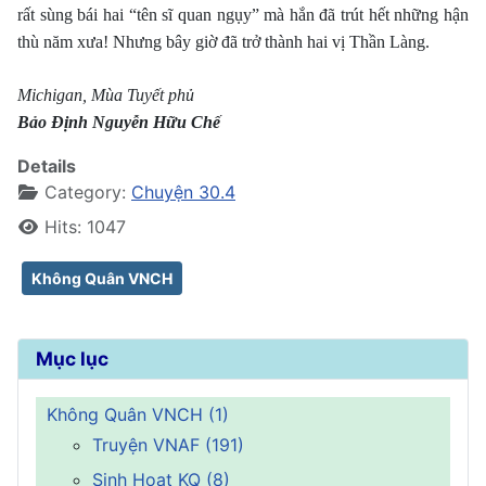
rất sùng bái hai “tên sĩ quan ngụy” mà hắn đã trút hết những hận
thù năm xưa! Nhưng bây giờ đã trở thành hai vị Thần Làng.
Michigan, Mùa Tuyết phủ
Bảo Ðịnh​ Nguyễn Hữu Chế
Details
Category:
Chuyện 30.4
Hits: 1047
Không Quân VNCH
Mục lục
Không Quân VNCH (1)
Truyện VNAF (191)
Sinh Hoạt KQ (8)