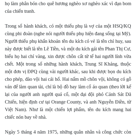
họ làm phân bón cho quê hương nghèo xơ nghèo xác vì đạn bom
của chiến tranh.
Trong số hành khách, có một thiếu phụ là vợ của một HSQ/KQ
cùng phi đoàn (nghe nói người thiếu phụ hiện đang sống tại Mỹ).
Người thiếu phụ khẩn khoản tên du kích có vẻ là tên chỉ huy, sau
này được biết là tên Lê Tiền, và một du kích gái tên Phan Thị Cư,
biếu họ hai chỉ vàng, xin được chôn cất tử tế hai người lính vừa
chết. Một trong số những hành khách, Trung Sĩ Kháng, thuộc
một đơn vị ÐPQ cùng vài người khác, sau khi được bọn du kích
cho phép, đào vội hai cái hố. Hai nấm mồ chôn vội, không có gỗ
ván để làm quan tài, chỉ là bộ đồ bay làm cổ áo quan (theo lời kể
lại của người anh người quá cố, một đại đội phó Cảnh Sát Dã
Chiến, hiện định cư tại Orange County, và anh Nguyễn Ðiền, từ
Việt Nam). Như là một chiến lợi phẩm, tên du kích mang hai
chiếc nón bay về nhà.
Ngày 5 tháng 4 năm 1975, những quân nhân và công chức còn