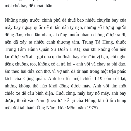
một chỗ bay để thoát thân.
Những ngày trước, chính phủ đã thuê bao nhiều chuyến bay của
máy bay ngoại quốc để di tản dân tỵ nạn, nhưng số lượng người
đông đảo, chen lấn nhau, ai cũng muốn nhanh chóng được ra đi,
nên đã xảy ra nhiều cảnh thương tâm. Trung Tá Hùng, thuộc
Trung Tâm Hành Quân Sư Ðoàn 1 KQ, sau khi không còn liên
lạc được với ai – gọi qua quân đoàn hay các đơn vị bạn, chỉ nghe
tiếng chuông reo, không có ai trả lời – anh vội vã chạy ra phi đạo,
ẵm theo hai đứa con thơ, vì vợ anh đã tử nạn trong một trận pháo
kích của Cộng quân. Anh leo lên một chiếc L19 còn sót lại,
nhưng không thể nào khởi động được máy. Anh vội tìm một
chiếc xe để câu bình điện. Cuối cùng, máy bay nổ máy, anh bay
được, thoát vào Nam (theo lời kể lại của Hùng, khi ở tù chung
một đội tại thành Ông Năm, Hóc Môn, năm 1975).