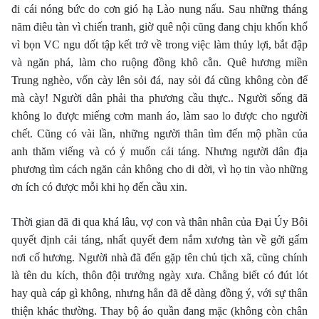
đi cái nóng bức do cơn gió hạ Lào nung nấu. Sau những tháng
năm điêu tàn vì chiến tranh, giờ quê nội cũng đang chịu khốn khổ
vì bọn VC ngu dốt tập kết trở về trong việc làm thủy lợi, bắt đập
và ngăn phá, làm cho ruộng đồng khô cằn. Quê hương miền
Trung nghèo, vốn cày lên sỏi đá, nay sỏi đá cũng không còn để
mà cày! Người dân phải tha phương cầu thực.. Người sống đã
không lo được miếng cơm manh áo, làm sao lo được cho người
chết. Cũng có vài lần, những người thân tìm đến mộ phần của
anh thăm viếng và có ý muốn cải táng. Nhưng người dân địa
phương tìm cách ngăn cản không cho di dời, vì họ tin vào những
ơn ích có được mỗi khi họ đến cầu xin.
Thời gian đã đi qua khá lâu, vợ con và thân nhân của Ðại Úy Bôi
quyết định cải táng, nhất quyết đem nắm xương tàn về gởi gấm
nơi cố hương. Người nhà đã đến gặp tên chủ tịch xã, cũng chính
là tên du kích, thôn đội trưởng ngày xưa. Chẳng biết có đút lót
hay quà cáp gì không, nhưng hắn đã dễ dàng đồng ý, với sự thân
thiện khác thường. Thay bộ áo quần đang mặc (không còn chân