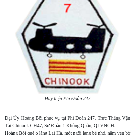
Huy hiệu Phi Ðoàn 247
Ðại Úy Hoàng Bôi phục vụ tại Phi Ðoàn 247, Trực Thăng Vận
Tải Chinook CH47, Sư Ðoàn 1 Không Quân, QLVNCH.
Hoàng Bôi​ quê ở làng Lai Hà, một ngôi làng bé nhỏ, nằm ven bờ