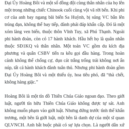
Ðại Úy Hoàng Bôi và một số đồng đội cùng thân nhân của họ lên
một trong những chiếc Chinook cuối cùng vội vã rời bến. Khi phi
cơ của anh bay ngang bãi biển Sa Huỳnh, bị súng VC bắn lên
trúng đạn, không thể bay tiếp, đành phải đáp khẩn cấp. Ðó là một
xóm làng ven biển, thuộc thôn Vĩnh Tuy, xã Phú Thạnh. Ngoài
phi hành đoàn, còn có 17 hành khách. Hầu hết họ là quân nhân
thuộc SÐ1KQ và thân nhân. Một toán VC gồm du kích địa
phương và quân CSBV tiến ra kêu gọi đầu hàng. Trong hoàn
cảnh không thể chống cự, đụn cát trắng trống trải không nơi ẩn
núp, tất cả hành khách đành tuân thủ. Nhưng phi hành đoàn gồm
Ðại Úy Hoàng Bôi và một thiếu úy, hoa tiêu phó, đã “thà chết,
không hàng giặc.”
Hoàng Bôi là một tín đồ Thiên Chúa Giáo ngoan đạo. Theo giới
luật, người tín hữu Thiên Chúa Giáo không được tự sát. Anh
không muốn phạm vào giới luật. Nhưng đứng trước tình thế khẩn
trương, một bên là giới luật, một bên là danh dự của một sĩ quan
QLVNCH. Anh bắt buộc phải có sự lựa chọn. Là người dân xứ