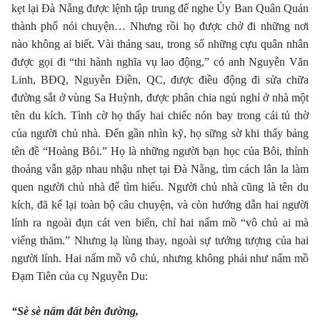
kẹt lại Ðà Nẵng được lệnh tập trung để nghe Ủy Ban Quân Quản
thành phố nói chuyện… Nhưng rồi họ được chở đi những nơi
nào không ai biết. Vài tháng sau, trong số những cựu quân nhân
được gọi đi “thi hành nghĩa vụ lao động,” có anh Nguyễn Văn
Linh, BÐQ, Nguyễn Ðiền, QC, được điều động đi sửa chữa
đường sắt ở vùng Sa Huỳnh, được phân chia ngủ nghỉ ở nhà một
tên du kích. Tình cờ họ thấy hai chiếc nón bay trong cái tủ thờ
của người chủ nhà. Ðến gần nhìn kỹ, họ sững sờ khi thấy bảng
tên đề “Hoàng Bôi.” Họ là những người bạn học của Bôi, thỉnh
thoảng vẫn gặp nhau nhậu nhẹt tại Ðà Nẵng, tìm cách lân la làm
quen người chủ nhà để tìm hiểu. Người chủ nhà cũng là tên du
kích, đã kể lại toàn bộ câu chuyện, và còn hướng dẫn hai người
lính ra ngoài đụn cát ven biển, chỉ hai nấm mồ “vô chủ ai mà
viếng thăm.” Nhưng lạ lùng thay, ngoài sự tưởng tượng của hai
người lính. Hai nấm mồ vô chủ, nhưng không phải như nấm mồ
Ðạm Tiên của cụ Nguyễn Du:
“Sè sè nấm đất bên đường,