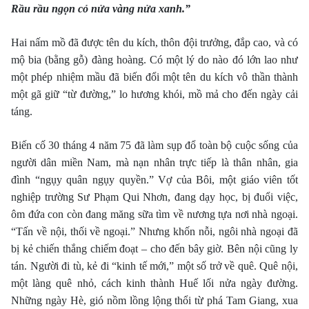
Rầu rầu ngọn cỏ nửa vàng nửa xanh.”
Hai nấm mồ đã được tên du kích, thôn đội trưởng, đắp cao, và có
mộ bia (bằng gỗ) đàng hoàng. Có một lý do nào đó lớn lao như
một phép nhiệm mầu đã biến đổi một tên du kích vô thần thành
một gã giữ “từ đường,” lo hương khói, mồ mả cho đến ngày cải
táng.
Biến cố 30 tháng 4 năm 75 đã làm sụp đổ toàn bộ cuộc sống của
người dân miền Nam, mà nạn nhân trực tiếp là thân nhân, gia
đình “ngụy quân ngụy quyền.” Vợ của Bôi, một giáo viên tốt
nghiệp trường Sư Phạm Qui Nhơn, đang dạy học, bị đuổi việc,
ôm đứa con còn đang măng sữa tìm về nương tựa nơi nhà ngoại.
“Tấn về nội, thối về ngoại.” Nhưng khốn nỗi, ngôi nhà ngoại đã
bị kẻ chiến thắng chiếm đoạt – cho đến bây giờ. Bên nội cũng ly
tán. Người đi tù, kẻ đi “kinh tế mới,” một số trở về quê. Quê nội,
một làng quê nhỏ, cách kinh thành Huế lối nửa ngày đường.
Những ngày Hè, gió nồm lồng lộng thổi từ phá Tam Giang, xua