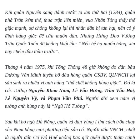
Khi quân Nguyên sang đánh nước ta lần thứ hai (1284), quân
nhà Trần kém thế, thua trận liên miên, vua Nhân Tông thấy thế
giặc mạnh, sợ chống không lại thì nhân dân bị tàn hại, nên có ý
định hàng giặc để cứu muôn dân. Nhưng Hưng Đạo Vương
Trần Quốc Tuấn đã khẳng khái tâu: “Nếu bệ hạ muốn hàng, xin
hãy chém đầu thần trước”.
Tháng 4 năm 1975, khi Tổng Thống 48 giờ không do dân bầu
Dương Văn Minh tuyên bố đầu hàng quân CSBV, QLVNCH lại
sản sinh ra nhiều vị anh hùng “thà chết không hàng giặc”. Đó là
các Tướng
Nguyễn Khoa Nam, Lê Văn Hưng, Trần Văn Hai,
Lê Nguyên Vỹ, và Phạm Văn Phú.
Người đời xem năm vị
tướng anh hùng này là “Ngũ Hổ Tướng”.
Sau khi bỏ ngỏ Đà Nẳng, quân và dân Vùng I tìm cách trốn chạy
vào Nam bằng mọi phương tiện sẵn có. Người dân VNCH, nhất
là người dân Cố Đô Huế không bao giờ quên được thảm cảnh