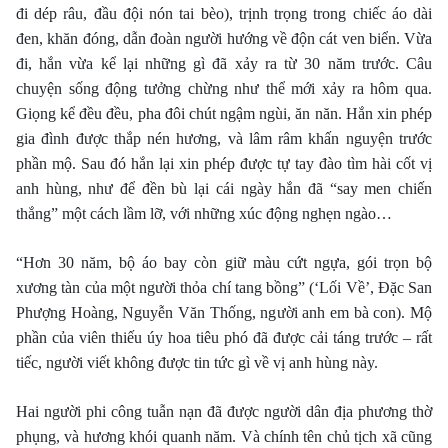
đi dép râu, đầu đội nón tai bèo), trịnh trọng trong chiếc áo dài
đen, khăn đóng, dẫn đoàn người hướng về độn cát ven biển. Vừa
đi, hắn vừa kể lại những gì đã xảy ra từ 30 năm trước. Câu
chuyện sống động tưởng chừng như thể mới xảy ra hôm qua.
Giọng kể đều đều, pha đôi chút ngậm ngùi, ăn năn. Hắn xin phép
gia đình được thắp nén hương, và lâm râm khấn nguyện trước
phần mộ. Sau đó hắn lại xin phép được tự tay đào tìm hài cốt vị
anh hùng, như để đền bù lại cái ngày hắn đã “say men chiến
thắng” một cách lầm lỡ, với những xúc động nghẹn ngào…
“Hơn 30 năm, bộ áo bay còn giữ màu cứt ngựa, gói trọn bộ
xương tàn của một người thỏa chí tang bồng” (‘Lối Về’, Ðặc San
Phượng Hoàng, Nguyễn Văn Thống, người anh em bà con). Mộ
phần của viên thiếu úy hoa tiêu phó đã được cải táng trước – rất
tiếc, người viết không được tin tức gì về vị anh hùng này.
Hai người phi công tuẫn nạn đã được người dân địa phương thờ
phụng, và hương khói quanh năm. Và chính tên chủ tịch xã cũng