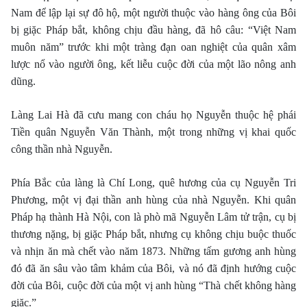
Nam để lập lại sự đô hộ, một người thuộc vào hàng ông của Bôi
bị giặc Pháp bắt, không chịu đầu hàng, đã hô câu: “Việt Nam
muôn năm” trước khi một tràng đạn oan nghiệt của quân xâm
lược nổ vào người ông, kết liễu cuộc đời của một lão nông anh
dũng.
Làng Lai Hà đã cưu mang con cháu họ Nguyễn thuộc hệ phái
Tiền quân Nguyễn Văn Thành, một trong những vị khai quốc
công thần nhà Nguyễn.
Phía Bắc của làng là Chí Long, quê hương của cụ Nguyễn Tri
Phương, một vị đại thần anh hùng của nhà Nguyễn. Khi quân
Pháp hạ thành Hà Nội, con là phò mã Nguyễn Lâm tử trận, cụ bị
thương nặng, bị giặc Pháp bắt, nhưng cụ không chịu buộc thuốc
và nhịn ăn mà chết vào năm 1873. Những tấm gương anh hùng
đó đã ăn sâu vào tâm khảm của Bôi, và nó đã định hướng cuộc
đời của Bôi, cuộc đời của một vị anh hùng “Thà chết không hàng
giặc.”