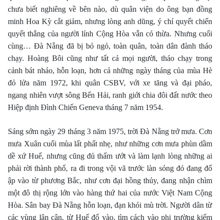
chưa biết nghiêng về bên nào, dù quân viện do ông bạn đồng
minh Hoa Kỳ cắt giảm, nhưng lòng anh dũng, ý chí quyết chiến
quyết thắng của người lính Cộng Hòa vẫn có thừa. Nhưng cuối
cùng… Ðà Nẵng đã bị bỏ ngỏ, toàn quân, toàn dân đành tháo
chạy. Hoàng Bôi cũng như tất cả mọi người, tháo chạy trong
cảnh bát nháo, hỗn loạn, hơn cả những ngày tháng của mùa Hè
đỏ lửa năm 1972, khi quân CSBV, với xe tăng và đại pháo,
ngang nhiên vượt sông Bến Hải, ranh giới chia đôi đất nước theo
Hiệp định Ðình Chiến Geneva tháng 7 năm 1954.
Sáng sớm ngày 29 tháng 3 năm 1975, trời Ðà Nẵng trở mưa. Cơn
mưa Xuân cuối mùa lất phất nhẹ, như những cơn mưa phùn dầm
dề xứ Huế, nhưng cũng đủ thấm ướt và làm lạnh lòng những ai
phải rời thành phố, ra đi trong vội vã trước làn sóng đỏ đang đổ
ập vào từ phương Bắc, như cơn đại hồng thủy, đang nhận chìm
một đô thị rộng lớn vào hàng thứ hai của nước Việt Nam Cộng
Hòa. Sân bay Ðà Nẵng hỗn loạn, đạn khói mù trời. Người dân từ
các vùng lân cận, từ Huế đổ vào, tìm cách vào phi trường kiếm