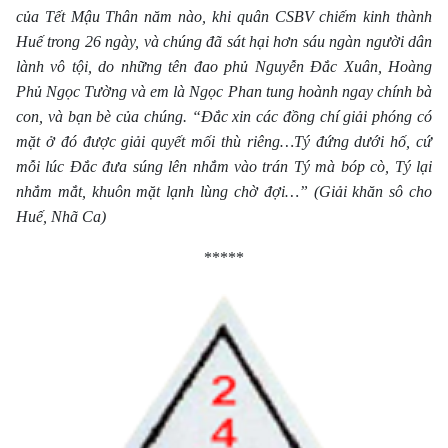
của Tết Mậu Thân năm nào, khi quân CSBV chiếm kinh thành
Huế trong 26 ngày, và chúng đã sát hại hơn sáu ngàn người dân
lành vô tội, do những tên đao phủ Nguyễn Đắc Xuân, Hoàng
Phủ Ngọc Tường và em là Ngọc Phan tung hoành ngay chính bà
con, và bạn bè của chúng. “Đắc xin các đồng chí giải phóng có
mặt ở đó được giải quyết mối thù riêng…Tý đứng dưới hố, cứ
mỗi lúc Đắc đưa súng lên nhắm vào trán Tý mà bóp cò, Tý lại
nhắm mắt, khuôn mặt lạnh lùng chờ đợi…” (Giải khăn sô cho
Huế, Nhã Ca)
*****