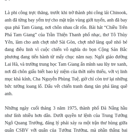
Là phi công trực thăng, trước khi trở thành phi công lái Chinook,
anh đã từng bay yểm trợ cho mặt trận vùng giới tuyến, anh đã bay
qua phá Tam Giang, nơi chôn nhau cắt rốn. Bài hát “Chiều Trên
Phá Tam Giang” của Trần Thiện Thanh phổ nhạc, thơ Tô Thùy
Yên, làm cho anh chợt nhớ Sài Gòn, chợt nhớ làng quê nhỏ bé
đang điêu linh vì cuộc chiến vô nghĩa do bọn Cộng Sản Bắc
phương đang tiến hành từ mấy chục năm nay. Ngôi giáo đường
Lai Hà, và trường trung học Tam Giang ẩn mình sau lũy tre xanh,
nơi đã chôn giấu biết bao kỷ niệm của thời niên thiếu, với vị linh
mục khả kính, Cha Nguyễn Phùng Tuệ, giờ chỉ còn trơ lại những
bức tường loang lổ. Dấu vết chiến tranh đang tàn phá làng quê
anh.
Những ngày cuối tháng 3 năm 1975, thành phố Ðà Nẵng hầu
như lính nhiều hơn dân. Dưới quyền tư lệnh của Trung Tướng
Ngô Quang Trưởng, đáng lý phải xảy ra một trận thư hùng giữa
quân CSBV với quân của Tướng Trưởng, mà phần thắng bại