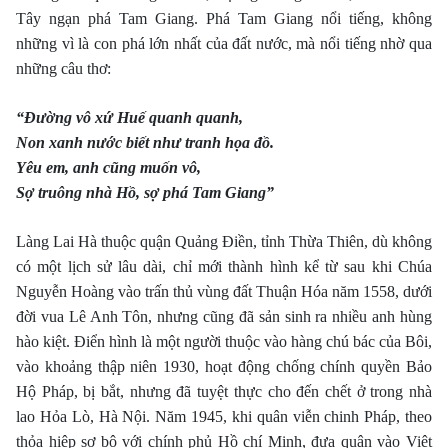
Tây ngạn phá Tam Giang. Phá Tam Giang nổi tiếng, không
những vì là con phá lớn nhất của đất nước, mà nổi tiếng nhờ qua
những câu thơ:
“Ðường vô xứ Huế quanh quanh,
Non xanh nước biết như tranh họa đồ.
Yêu em, anh cũng muốn vô,
Sợ truông nhà Hồ, sợ phá Tam Giang”
Làng Lai Hà thuộc quận Quảng Ðiền, tỉnh Thừa Thiên, dù không
có một lịch sử lâu dài, chỉ mới thành hình kể từ sau khi Chúa
Nguyễn Hoàng vào trấn thủ vùng đất Thuận Hóa năm 1558, dưới
đời vua Lê Anh Tôn, nhưng cũng đã sản sinh ra nhiều anh hùng
hào kiệt. Ðiển hình là một người thuộc vào hàng chú bác của Bôi,
vào khoảng thập niên 1930, hoạt động chống chính quyền Bảo
Hộ Pháp, bị bắt, nhưng đã tuyệt thực cho đến chết ở trong nhà
lao Hỏa Lò, Hà Nội. Năm 1945, khi quân viễn chinh Pháp, theo
thỏa hiệp sơ bộ với chính phủ Hồ chí Minh, đưa quân vào Việt