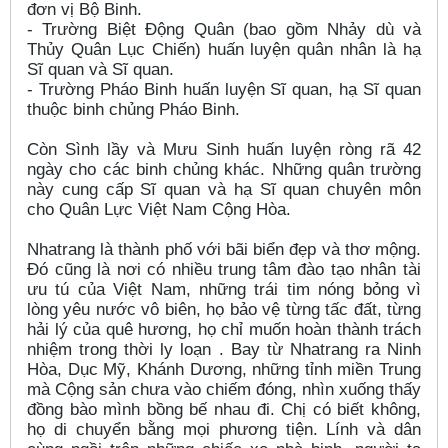
đơn vị Bộ Binh.
- Trường Biệt Động Quân (bao gồm Nhảy dù và
Thủy Quân Lục Chiến) huấn luyện quân nhân là hạ
Sĩ quan và Sĩ quan.
- Trường Pháo Binh huấn luyện Sĩ quan, hạ Sĩ quan
thuộc binh chủng Pháo Binh.
Còn Sình lầy và Mưu Sinh huấn luyện ròng rã 42
ngày cho các binh chủng khác. Những quân trường
này cung cấp Sĩ quan và hạ Sĩ quan chuyên môn
cho Quân Lực Việt Nam Cộng Hòa.
Nhatrang là thành phố với bãi biển đẹp và thơ mộng.
Đó cũng là nơi có nhiều trung tâm đào tạo nhân tài
ưu tú của Việt Nam, những trái tim nóng bỏng vì
lòng yêu nước vô biên, họ bảo vệ từng tấc đất, từng
hải lý của quê hương, họ chỉ muốn hoàn thành trách
nhiệm trong thời ly loạn . Bay từ Nhatrang ra Ninh
Hòa, Dục Mỹ, Khánh Dương, những tỉnh miền Trung
mà Cộng sản chưa vào chiếm đóng, nhìn xuống thấy
đồng bào mình bồng bế nhau đi. Chị có biết không,
họ di chuyển bằng mọi phương tiện. Lính và dân