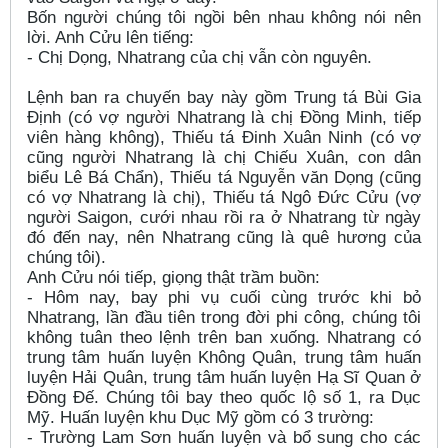
Bốn người chúng tôi ngồi bên nhau không nói nên
lời. Anh Cửu lên tiếng:
- Chị Dọng, Nhatrang của chị vẫn còn nguyên.
Lệnh ban ra chuyến bay này gồm Trung tá Bùi Gia
Định (có vợ người Nhatrang là chị Đồng Minh, tiếp
viên hàng không), Thiếu tá Đinh Xuân Ninh (có vợ
cũng người Nhatrang là chị Chiếu Xuân, con dân
biểu Lê Bá Chẩn), Thiếu tá Nguyễn văn Dọng (cũng
có vợ Nhatrang là chị), Thiếu tá Ngô Đức Cửu (vợ
người Saigon, cưới nhau rồi ra ở Nhatrang từ ngày
đó đến nay, nên Nhatrang cũng là quê hương của
chúng tôi).
Anh Cửu nói tiếp, giọng thật trầm buồn:
- Hôm nay, bay phi vụ cuối cùng trước khi bỏ
Nhatrang, lần đầu tiên trong đời phi công, chúng tôi
không tuân theo lệnh trên ban xuống. Nhatrang có
trung tâm huấn luyện Không Quân, trung tâm huấn
luyện Hải Quân, trung tâm huấn luyện Hạ Sĩ Quan ở
Đồng Đế. Chúng tôi bay theo quốc lộ số 1, ra Dục
Mỹ. Huấn luyện khu Dục Mỹ gồm có 3 trường:
- Trường Lam Sơn huấn luyện và bổ sung cho các