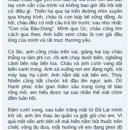
tay xinh xắn của mình và không bao giờ đòi hỏi bất
cứ điều gì. Thiên hạ qua lại trên đường nhìn xuyên
qua khung kính, cháu là con búp bê sống động. Ai
hỏi, cháu đều có một câu trả lời trước sau như nhất:
"Con của Báu-Dọng". Mình qua Úc, cháu cũng tìm
cách qua theo. Anh luôn xem cháu là con gái đầu
lòng của mình và rất mực thương yêu.
Có lần, anh cõng cháu trên vai, giăng hai tay cháu
thẳng ra làm phi cơ, rồi anh chạy dưới biển, nghiêng
cánh bên này bên kia. Cháu và anh cười vang dội
biển xanh trong. Anh sà xuống nơi em đang ngồi, nói
máy bay hạ cánh. Anh nằm dài sát bên em, Thùy
Nhiên cũng bắt chước kê đầu lên ngực anh. Ôi!
Hạnh phúc trần gian thấm sâu trong từng tế bào
rộng mở, em hiểu được tại sao nhân thế mãi chìm
đắm luân hồi.
Đám cưới xong, sau tuần trăng mật từ Đà Lạt mình
trở về, anh ôm thau áo quần ra giặt giũ cho em. Vì
quá mệt nên anh tiến về mái hiên nằm hút thuốc trên
chiếc võng đu đưa, mắt hướng về em đang phơi đồ