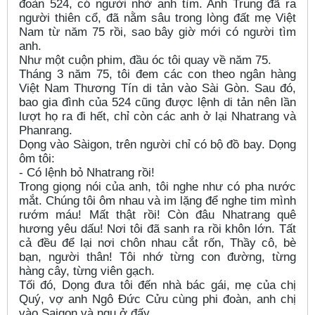
đoàn 524, có người nhờ anh tìm. Anh Trung đã ra
người thiên cổ, đã nằm sâu trong lòng đất mẹ Việt
Nam từ năm 75 rồi, sao bây giờ mới có người tìm
anh.
Như một cuộn phim, đầu óc tôi quay về năm 75.
Tháng 3 năm 75, tôi đem các con theo ngân hàng
Việt Nam Thương Tín di tản vào Sài Gòn. Sau đó,
bao gia đình của 524 cũng được lệnh di tản nên lần
lượt họ ra đi hết, chỉ còn các anh ở lại Nhatrang và
Phanrang.
Dọng vào Sàigon, trên người chỉ có bộ đồ bay. Dọng
ôm tôi:
- Có lệnh bỏ Nhatrang rồi!
Trong giọng nói của anh, tôi nghe như có pha nước
mắt. Chúng tôi ôm nhau và im lặng để nghe tim mình
rướm máu! Mất thật rồi! Còn đâu Nhatrang quê
hương yêu dấu! Nơi tôi đã sanh ra rồi khôn lớn. Tất
cả đều để lại nơi chôn nhau cắt rốn, Thầy cô, bè
bạn, người thân! Tôi nhớ từng con đường, từng
hàng cây, từng viên gạch.
Tối đó, Dọng đưa tôi đến nhà bác gái, mẹ của chị
Quý, vợ anh Ngô Đức Cửu cùng phi đoàn, anh chị
vào Saigon và ngụ ở đấy.