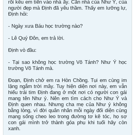
rồi kêu em tiến vào nhà ấy. Căn nhà của Như Ý, của
người đẹp mà Định đã yêu thầm. Thấy em lưỡng lự,
Định hỏi:
- Ngày xưa Báu học trường nào?
- Lê Quý Đôn, em trả lời.
Định vò đầu:
- Tại sao không học trường Võ Tánh? Như Ý học
trường Võ Tánh mà.
Đoạn, Định chở em ra Hòn Chồng. Tụi em cùng im
lặng ngắm trời mây. Tuy hiện diện nơi này, em vẫn
hiểu trái tim Định đang ở một nơi có người con gái
mang tên Như ý. Nên em tìm cách cho Như Ý và
Định quen nhau. Nhưng cha mẹ của Như ý không
bằng lòng, vì đời quân nhân mỗi ngày đối diện cùng
mạng sống cheo leo trong đường tơ kẽ tóc, họ sợ
con gái mình trở thành góa phụ khi tuổi hãy còn
xanh.