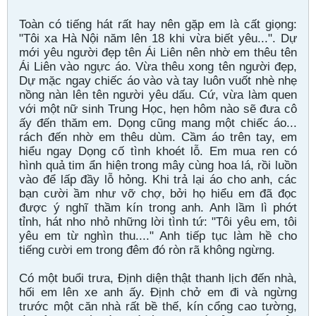
Toàn có tiếng hát rất hay nên gặp em là cất giọng:
"Tôi xa Hà Nội năm lên 18 khi vừa biết yêu...". Dự
mới yêu người đẹp tên Ái Liên nên nhờ em thêu tên
Ái Liên vào ngực áo. Vừa thêu xong tên người đẹp,
Dự mặc ngay chiếc áo vào và tay luôn vuốt nhè nhẹ
nồng nàn lên tên người yêu dấu. Cứ, vừa làm quen
với một nữ sinh Trung Học, hẹn hôm nào sẽ đưa cô
ấy đến thăm em. Dọng cũng mang một chiếc áo...
rách đến nhờ em thêu dùm. Cầm áo trên tay, em
hiểu ngay Dọng cố tình khoét lỗ. Em mua ren có
hình quả tim ẩn hiện trong mây cùng hoa lá, rồi luồn
vào để lấp đầy lỗ hỏng. Khi trả lại áo cho anh, các
bạn cười ầm như vỡ chợ, bởi họ hiểu em đã đọc
được ý nghĩ thầm kín trong anh. Anh lầm lì phớt
tỉnh, hát nho nhỏ những lời tình tứ: "Tôi yêu em, tôi
yêu em từ nghìn thu...." Anh tiếp tục làm hề cho
tiếng cười em trong đêm đó ròn rã không ngừng.
Có một buổi trưa, Định diện thật thanh lịch đến nhà,
hối em lên xe anh ấy. Định chở em đi và ngừng
trước một căn nhà rất bề thế, kín cổng cao tường,