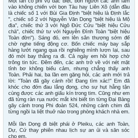
Một lần có phi vụ đặc biệt, bốn người các anh lâm
vào không chiến với bọn Tàu hay Liên Xô (dẫn đầu
là chiếc số 1 với Bùi Gia Định "biệt hiệu là Định lắc
", chiếc số 2 với Nguyễn Văn Dọng "biệt hiệu là Mộ
địa", chiếc thứ 3 với Ngô Đức Cửu "biệt hiệu Cửu
chà", chiếc thứ tư với Nguyễn Đình Toàn "biệt hiệu
Toàn đờn"). Sáng đó, em lên sân thượng sớm để
chờ nghe tiếng động cơ. Bốn chiếc máy bay sắp
hàng lướt ngang qua rồi nghiêng mình lượn lại, sau
đó mới bay thẳng ra đi. Cả ngày em hồi hợp chờ
trông tin tức. Đêm đến, các anh trở về với nét mặt
tỉnh bơ không biểu cảm, nhưng chẳng thấy anh
Toàn. Phải hai, ba lần em gặng hỏi, các anh mới trả
lời: "Toàn đã gãy cánh rồi! Đang tìm xác!" Em đã
khóc cho đớn đau lắng đọng, cho sự hụt hẫng tận
cùng được các anh giấu kín trong tim. Cũng như em
đã từng ràn rụa nước mắt khi biết tin từng Đại Bàng
gãy cánh trong Phi đoàn 524, những cánh chim đã
từng ngồi la liệt thuở nào trong phòng khách nhà em.
Mỗi lần Dọng đi biệt phái ở Pleiku, các anh Toàn,
Dự, Cứ thay phiên nhau lịch sự an ủi và săn sóc
cho em.