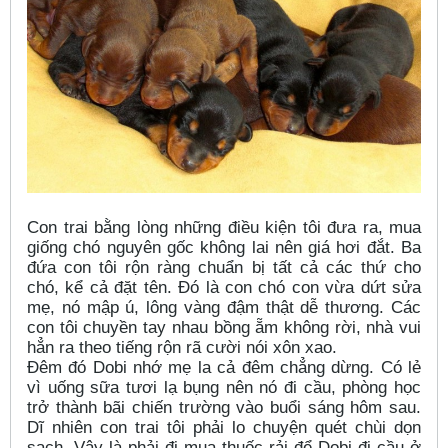
Con trai bằng lòng những điều kiện tôi đưa ra, mua
giống chó nguyên gốc không lai nên giá hơi đắt. Ba
đứa con tôi rộn ràng chuẩn bị tất cả các thứ cho
chó, kể cả đặt tên. Đó là con chó con vừa dứt sửa
mẹ, nó mập ú, lông vàng đậm thật dễ thương. Các
con tôi chuyền tay nhau bồng ẵm không rời, nhà vui
hẳn ra theo tiếng rộn rã cười nói xôn xao.
Đêm đó Dobi nhớ mẹ la cả đêm chẳng dừng. Có lẻ
vì uống sữa tươi lạ bụng nên nó đi cầu, phòng học
trở thành bãi chiến trường vào buổi sáng hôm sau.
Dĩ nhiên con trai tôi phải lo chuyện quét chùi dọn
sạch. Vậy là phải đi mua thuốc rải để Dobi đi cầu ở