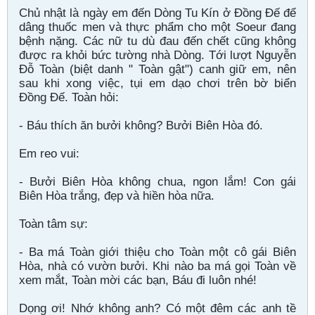
Chủ nhật là ngày em đến Dòng Tu Kín ở Đồng Đế để
dâng thuốc men và thực phẩm cho một Soeur đang
bệnh nặng. Các nữ tu dù đau đến chết cũng không
được ra khỏi bức tường nhà Dòng. Tới lượt Nguyễn
Đỗ Toàn (biệt danh " Toàn gật") canh giữ em, nên
sau khi xong việc, tụi em dạo chơi trên bờ biển
Đồng Đế. Toàn hỏi:
- Báu thích ăn bưởi không? Bưởi Biên Hòa đó.
Em reo vui:
- Bưởi Biên Hòa không chua, ngon lắm! Con gái
Biên Hòa trắng, đẹp và hiền hòa nữa.
Toàn tâm sự:
- Ba má Toàn giới thiệu cho Toàn một cô gái Biên
Hòa, nhà có vườn bưởi. Khi nào ba má gọi Toàn về
xem mắt, Toàn mời các bạn, Báu đi luôn nhé!
Dọng ơi! Nhớ không anh? Có một đêm các anh tề