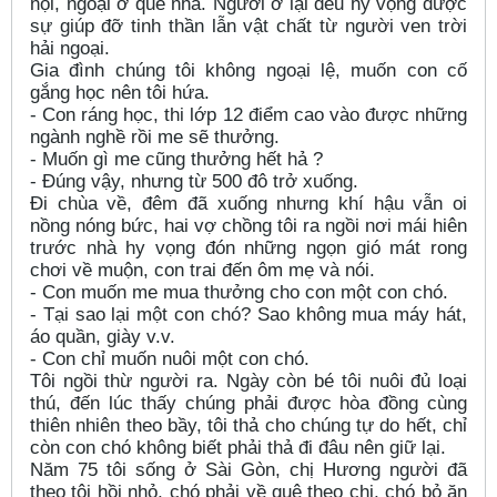
nội, ngoại ở quê nhà. Người ở lại đều hy vọng được
sự giúp đỡ tinh thần lẫn vật chất từ người ven trời
hải ngoại.
Gia đình chúng tôi không ngoại lệ, muốn con cố
gắng học nên tôi hứa.
- Con ráng học, thi lớp 12 điểm cao vào được những
ngành nghề rồi me sẽ thưởng.
- Muốn gì me cũng thưởng hết hả ?
- Đúng vậy, nhưng từ 500 đô trở xuống.
Đi chùa về, đêm đã xuống nhưng khí hậu vẫn oi
nồng nóng bức, hai vợ chồng tôi ra ngồi nơi mái hiên
trước nhà hy vọng đón những ngọn gió mát rong
chơi về muộn, con trai đến ôm mẹ và nói.
- Con muốn me mua thưởng cho con một con chó.
- Tại sao lại một con chó? Sao không mua máy hát,
áo quần, giày v.v.
- Con chỉ muốn nuôi một con chó.
Tôi ngồi thừ người ra. Ngày còn bé tôi nuôi đủ loại
thú, đến lúc thấy chúng phải được hòa đồng cùng
thiên nhiên theo bầy, tôi thả cho chúng tự do hết, chỉ
còn con chó không biết phải thả đi đâu nên giữ lại.
Năm 75 tôi sống ở Sài Gòn, chị Hương người đã
theo tôi hồi nhỏ, chó phải về quê theo chị, chó bỏ ăn