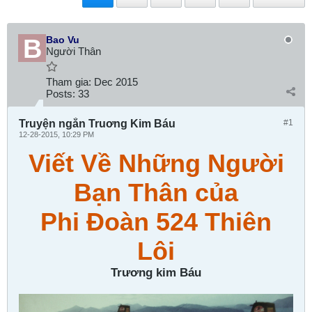
Bao Vu
Người Thân
Tham gia:
Dec 2015
Posts:
33
Truyện ngắn Truơng Kim Báu
#1
12-28-2015, 10:29 PM
Viết Về Những Người
Bạn Thân của
Phi Đoàn 524 Thiên
Lôi
Trương kim Báu