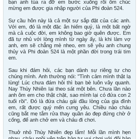
bạn anh túa ra đỡ em bước xuống rồi ôm chúc
mừng em được gia nhập người của Phi đoàn 524.
Sự cầu hôn này là cả một sự sắp đặt của các anh.
Với em, đó là một đặc ân hiếm quý, là một bất ngờ
mà cả cuộc đời, em không bao giờ quên được. Em
đã tự nhủ với lòng mình từ ngày ấy, là khi làm vợ
anh, em sẽ chẳng mè nheo, em sẽ yêu anh chung
thủy và Phi đoàn 524 là một phần đời trong trái tim
em.
Sau khi đám hỏi, các bạn dành sự riêng tư cho
chúng mình. Anh thường nói: "Tình cảm mình thật lạ
lùng! Lúc chưa đám hỏi thì bạn bè luôn vây quanh.
Nay Thùy Nhiên lại theo sát một bên. Chưa lần nào
anh ôm em cho thật chặt, sao mình lại có đứa con 2
tuổi rồi". Đó là đứa cháu gái đầu lòng của gia đình
em, rất được quý mến cưng yêu. Chiều nào cháu
cũng bắt mẹ tắm rửa thay quần áo đẹp đứng chờ ở
cổng, để anh chở em và cháu đi chơi.
Thuở nhỏ Thùy Nhiên đẹp lắm! Mỗi lần mình hẹn
nhau, cháu ngồi yên trên bàn tự vui chơi với đôi bàn