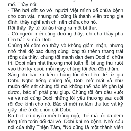
mổ. Thầy nói:
- Tiền hơi đắt so với người Việt mình để chữa bệnh
cho con vật, nhưng nó cũng là thành viên trong gia
đình, thầy nghĩ anh chị nên chữa cho nó.
Rồi thầy lấy từ túi áo tràng ra một bì thư.
- Có người mới cúng dường thầy, chị cho thầy phụ
tiền bác sĩ của Dobi.
Chúng tôi cảm ơn thầy và không giám nhận, nhưng
nhờ thái độ bao dung cùng lòng từ thênh thang trải
rộng của thầy, chúng tôi mạnh dạn đem Dobi đi chữa
trị. Dobi nằm nhà thương một tuần lễ, bị ung thư ruột
vào thời kỳ cuối, mỗi ngày chúng tôi đều đến thăm.
Sáng đó bác sĩ kêu chúng tôi đến liền để từ giã
Dobi. Nghe tiếng chúng tôi, Dobi mở mắt và như
muốn đến sát chúng tôi mà không thể nào lết gần lại
được, bác sĩ phải phụ giúp. Chúng tôi ôm đầu vuốt
ve và nói cùng Dobi những lời yêu thương sau cuối
rồi đọc kinh cho nó. Bác sĩ mời ra làm thủ tục và ký
giấy nhờ ở đó chôn cất Dobi.
Đã biết có duyên mới trùng ngộ, thế mà tôi đã đem
lòng tính toán đối đãi với Dobi khi nó bệnh. Nhờ câu
nói của thầy Thiện Tâm, "Nó cũng là một thành viên