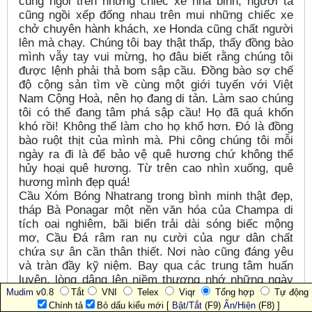
cùng ngồi trên những chiếc xe nhà binh, người ta
cũng ngồi xếp đống nhau trên mui những chiếc xe
chở chuyên hành khách, xe Honda cũng chất người
lên mà chạy. Chúng tôi bay thật thấp, thấy đồng bào
mình vẫy tay vui mừng, họ đâu biết rằng chúng tôi
được lệnh phải thả bom sập cầu. Đồng bào sợ chế
độ cộng sản tìm về cùng một giới tuyến với Việt
Nam Cộng Hoà, nên họ đang di tản. Làm sao chúng
tôi có thể đang tâm phá sập cầu! Họ đã quá khốn
khó rồi! Không thể làm cho họ khổ hơn. Đó là đồng
bào ruột thịt của mình mà. Phi công chúng tôi mỗi
ngày ra đi là để bảo vệ quê hương chứ không thể
hủy hoại quê hương. Từ trên cao nhìn xuống, quê
hương mình đẹp quá!
Cầu Xóm Bóng Nhatrang trong bình minh thật đẹp,
tháp Bà Ponagar một nền văn hóa của Champa di
tích oai nghiêm, bãi biển trải dài sóng biếc mộng
mơ, Cầu Đá râm ran nụ cười của ngư dân chất
chứa sự ân cần thân thiết. Nơi nào cũng đáng yêu
và tràn đầy kỹ niệm. Bay qua các trung tâm huấn
luyện, lòng dâng lên niềm thương nhớ những ngày
từ giã ghế nhà trường để bước vào đời lính. Nơi đó
Mudim
v0.8
Tắt
VNI
Telex
Viqr
Tổng hợp
Tự động
Chính tả
Bỏ dấu kiểu mới [
Bật/Tắt
(F9)
Ẩn/Hiện
(F8) ]
đào tạo nghề chuyên môn cho chúng tôi song song