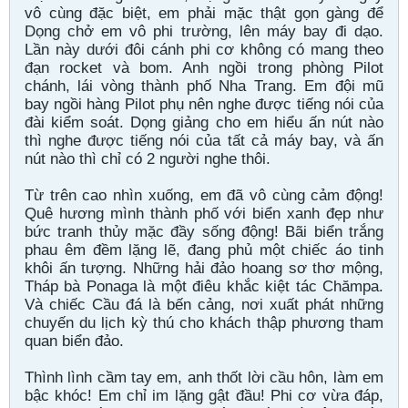
vô cùng đặc biệt, em phải mặc thật gọn gàng để
Dọng chở em vô phi trường, lên máy bay đi dạo.
Lần này dưới đôi cánh phi cơ không có mang theo
đạn rocket và bom. Anh ngồi trong phòng Pilot
chánh, lái vòng thành phố Nha Trang. Em đội mũ
bay ngồi hàng Pilot phụ nên nghe được tiếng nói của
đài kiểm soát. Dọng giảng cho em hiểu ấn nút nào
thì nghe được tiếng nói của tất cả máy bay, và ấn
nút nào thì chỉ có 2 người nghe thôi.
Từ trên cao nhìn xuống, em đã vô cùng cảm động!
Quê hương mình thành phố với biển xanh đẹp như
bức tranh thủy mặc đầy sống động! Bãi biển trắng
phau êm đềm lặng lẽ, đang phủ một chiếc áo tinh
khôi ấn tượng. Những hải đảo hoang sơ thơ mộng,
Tháp bà Ponaga là một điêu khắc kiệt tác Chămpa.
Và chiếc Cầu đá là bến cảng, nơi xuất phát những
chuyến du lịch kỳ thú cho khách thập phương tham
quan biển đảo.
Thình lình cầm tay em, anh thốt lời cầu hôn, làm em
bậc khóc! Em chỉ im lặng gật đầu! Phi cơ vừa đáp,