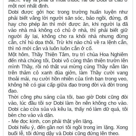
một nơi nhất định.
Dobi được gởi học trong trường huấn luyện như
phải biết vâng lời người săn sóc, bảo ngồi, đứng, đi
hay cho phép ăn thì mới được ăn, khi người lạ đã
vào nhà mà không có chủ ở nhà, thì phải biết giữ
người ấy lại, không cho ra khỏi nhà nhưng đừng
cắn, chỉ hù dọa thôi. Trừ khi nào chủ về ra lệnh cắn,
thì nó mới cắn và luôn luôn cắn ở cổ.
Một hôm, Thầy Thiện Tâm, trụ trì chùa Hoa Nghiêm
đến nhà chúng tôi, Dobi vô cùng thân thiện trườn lên
mình Thầy, rồi nó thật vui mừng cùng Thầy nằm lăn
trên thảm cỏ xanh đùa giởn, làm Thầy cười vang
thoải mái, nụ cười hồn nhiên của tình bạn trong veo,
không hề có giai cấp giữa đạo trong đời và đời trong
đạo.
Thời công phu sáng của tôi, bao giờ Dobi cũng đòi
vào, lúc đầu tôi sợ Dobi làm ồn nên không cho vào.
Dobi cào cửa sủa và kêu la, thấy nó làm dữ quá, tôi
bèn cho vào và dặn.
- Me đọc kinh, con phải thật yên lặng.
Dobi hiểu ý, đến gần nơi tôi ngồi trong im lặng. Xong
buổi lễ, tôi đứng dậy và Dobi cũng đứng lên theo.