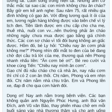
tương lai. Luôn sống trong hiện tại. Nhưng anh cứ
thắc mắc tại sao các con mình không chịu ăn cháo?
Bây giờ em kể anh nghe: Sau năm 75, rất nhiều gia
đình không có gạo ăn. Với đồng lương quá ít ỏi của
em, lương ngân hàng không được vào biên chế vì lý
lịch đen. Tiền lãnh được em chu cấp cho cha mẹ,
thuê nhà, nuôi con vv...nên thường phải ăn cháo
những ngày chưa mua được gạo bằng giá chính
thức. Các con sợ cháo vì tối đói bụng không an giấc
được. Hôm đó, bé Ly hỏi: "Chiều nay ăn cơm phải
không me?" Phong nhìn đôi mắt to đen của bé đang
chờ đợi câu trả lời của mẹ, thương quá nên Phong
nhanh nhẩu liền: "Ăn cơm bé ơi!". Bé reo cười và
khoe cùng Tiến: "Chiều nay mình ăn cơm".
Gạo chỉ đủ nấu cháo cho cả nhà ăn, nay nấu cơm
thì chỉ có 2 con ăn thôi. Chị năm, Phong và em nhịn
đói. Chị năm nằm nhà chịu trận. Em và Phong lên
xe, đạp đi cho qua cơn hành đói.
Dọng ơi! Nay anh nằm trong bệnh viện. Các bạn
không quân anh Nguyễn Phúc Hưng, anh Bùi văn
Đích, anh Vũ văn Bảo, thay phiên nhau chở em mỗi
buổi sáng vào nhà thương thăm và cho anh uống