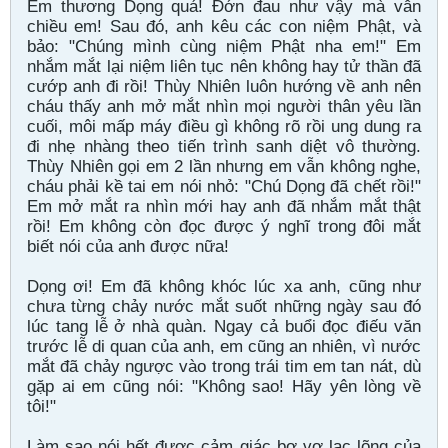
Em thương Dọng quá! Đớn đau như vậy mà vẫn
chiều em! Sau đó, anh kêu các con niệm Phật, và
bảo: "Chúng mình cùng niệm Phật nha em!" Em
nhắm mắt lại niệm liên tục nên không hay tử thần đã
cướp anh đi rồi! Thùy Nhiên luôn hướng về anh nên
cháu thấy anh mở mắt nhìn mọi người thân yêu lần
cuối, môi mấp máy điều gì không rõ rồi ung dung ra
đi nhẹ nhàng theo tiến trình sanh diệt vô thường.
Thùy Nhiên gọi em 2 lần nhưng em vẫn không nghe,
cháu phải kề tai em nói nhỏ: "Chú Dọng đã chết rồi!"
Em mở mắt ra nhìn mới hay anh đã nhắm mắt thật
rồi! Em không còn đọc được ý nghĩ trong đôi mắt
biết nói của anh được nữa!
Dọng ơi! Em đã không khóc lúc xa anh, cũng như
chưa từng chảy nước mắt suốt những ngày sau đó
lúc tang lễ ở nhà quàn. Ngay cả buổi đọc điếu văn
trước lễ di quan của anh, em cũng an nhiên, vì nước
mắt đã chảy ngược vào trong trái tim em tan nát, dù
gặp ai em cũng nói: "Không sao! Hãy yên lòng về
tôi!"
Làm sao nói hết được cảm giác bơ vơ lạc lõng của