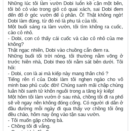
Những lúc tôi làm vườn Dobi luôn kề cận một bên,
tôi bỏ cỏ vào trong giỏ có quai xách, sai Dobi đem
đến đổ ở góc vườn để ủ phân. Ồ! Thật không ngờ!
Dobi làm đúng, từ đó nó là phụ tá của tôi.
Một buổi sáng ra làm vườn, tôi tìm không ra cuốc,
cào cỏ nhỏ.
- Dobi, con có thấy cái cuốc và cào cỏ nhỏ của me
không?
Thật ngạc nhiên, Dobi vào chuồng cắn đem ra.
Những buổi tối trời nóng, tôi thường nằm võng ở
trước hiên nhà, Dobi theo tôi nằm sát bên dưới. Tôi
hỏi:
- Dobi, con là ai mà kiếp này mang thân chó ?
Tiếng rên rỉ của Dobi làm tôi nghẹn ngào cho vô
minh bao phủ cuộc đời! Chúng sanh mãi chập chùng
luân hồi sanh tử khôn nguôi trong a tăng kỳ kiếp!
Một hôm tôi làm vườn ở sau nhà, chồng tôi đi ra phố
sẽ về ngay nên không đóng cổng. Có người di dân ở
đầu đường mỗi ngày đi qua thấy vợ chồng tôi ông
đều chào, hôm nay ông vào tận sau vườn.
- Tôi muốn gặp chồng bà.
- Chồng tôi đi vắng.