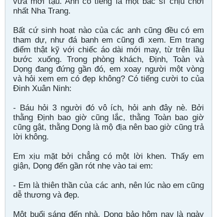
vừa mới tậu. Anh có tiếng là một bác sĩ chịu chơi
nhất Nha Trang.
Bất cứ sinh hoạt nào của các anh cũng đều có em
tham dự, như đá banh em cũng đi xem. Em trang
điểm thật kỹ với chiếc áo dài mới may, từ trên lầu
bước xuống. Trong phòng khách, Định, Toàn và
Dọng đang đứng gần đó, em xoay người một vòng
và hỏi xem em có đẹp không? Có tiếng cười to của
Đinh Xuân Ninh:
- Báu hỏi 3 người đó vô ích, hỏi anh đây nè. Bởi
thằng Định bao giờ cũng lắc, thằng Toàn bao giờ
cũng gật, thằng Dọng là mộ địa nên bao giờ cũng trả
lời không.
Em xịu mặt bởi chẳng có một lời khen. Thấy em
giận, Dọng đến gần rót nhẹ vào tai em:
- Em là thiên thần của các anh, nên lúc nào em cũng
dễ thương và đẹp.
Một buổi sáng đến nhà, Dọng bảo hôm nay là ngày