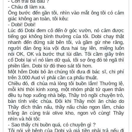
- Con trai bà đâu ?
- Cháu đi làm xa.
Ông bước đến gần tôi, nhìn vào mắt ông tôi có cảm
giác không an toàn, tôi kêu:
- Dobi! Dobi!
Lúc đó Dobi đem cỏ đến ở góc vườn, nó cảm được
tiếng gọi không bình thường của tôi. Dobi chạy thật
nhanh đến đứng sát bên tôi, và gầm gừ nhe răng,
người đàn ông kia vội đưa hai tay lên, miệng luôn
nói OK, OK và bước thụt lùi dần. Tôi cầm giây trên
cổ Dobi lại vì nó làm dữ quá, tôi sợ ông đó té ngã thì
phiền lắm. Dobi từ đó theo sát tôi hơn.
Một hôm Dobi bỏ ăn chúng tôi đưa đi bác sĩ, chi phí
trên 3.000 Aud vì phải cần ca phẩu thuật.
Chiều đó, đi chùa mà lòng tôi buồn lắm! Thường lệ,
mỗi khi thời kinh xong, một nhóm phật tử quen thân
đều tụ họp xuống nhà bếp, Thầy trò ngồi chuyện trò,
bàn tính việc chùa. Đôi khi Thầy mời ăn cháo do
Thầy đích thân nấu, thầy nấu cháo ngon lắm, cháo
trắng ăn cùng trái olive kho, ngon vô cùng! Thầy
nhìn và hỏi tôi:
- Sao thấy chị buồn quá, có chuyện gì ?
Tôi nói về bệnh của Dobi và giá tiền phải trả nếu đi