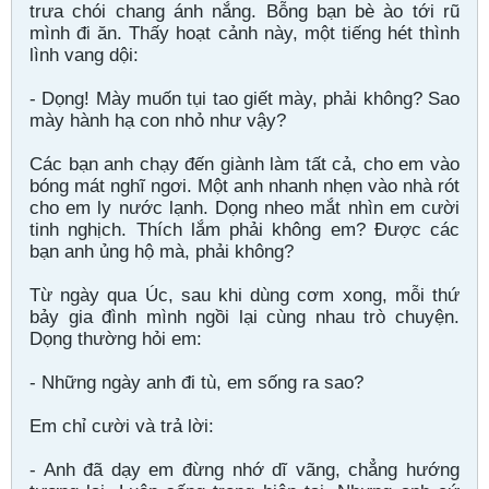
trưa chói chang ánh nắng. Bỗng bạn bè ào tới rũ
mình đi ăn. Thấy hoạt cảnh này, một tiếng hét thình
lình vang dội:
- Dọng! Mày muốn tụi tao giết mày, phải không? Sao
mày hành hạ con nhỏ như vậy?
Các bạn anh chạy đến giành làm tất cả, cho em vào
bóng mát nghĩ ngơi. Một anh nhanh nhẹn vào nhà rót
cho em ly nước lạnh. Dọng nheo mắt nhìn em cười
tinh nghịch. Thích lắm phải không em? Được các
bạn anh ủng hộ mà, phải không?
Từ ngày qua Úc, sau khi dùng cơm xong, mỗi thứ
bảy gia đình mình ngồi lại cùng nhau trò chuyện.
Dọng thường hỏi em:
- Những ngày anh đi tù, em sống ra sao?
Em chỉ cười và trả lời:
- Anh đã dạy em đừng nhớ dĩ vãng, chẳng hướng