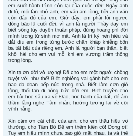
em suốt hành trình còn lại của cuộc đời! Ngày anh
đi tù, mỗi lần nhớ anh, em vẫn ấm lòng, bởi anh vẫn
còn đâu đó của em. Giờ đây, em phải lội ngược
dòng bão lũ cuối đời, vì anh là người Thầy dạy em
biết sống tùy duyên thuận pháp, đừng hoang phí đời
mình trong tử sinh mờ mịt. Anh là tri kỷ nên hiểu và
dắt dìu em trong từng bước chân khập khiễng bôn
ba tất bật của riêng em. Anh là người bạn thân, biết
khôi hài cho em vui mỗi khi em vương trầm thống
trong lòng.
Xin tạ ơn đời vô lượng! Đã cho em một người chồng
tuyệt vời như thế! Biết nghiêng vai gánh hết cho em
bao đa đoan bếp núc trong nhà. Biết làm cơn gió
lộng, thổi tan đi nóng bức đời em. Biết truyền cho
em bài học sâu xa về Đạo, học hạnh của đất, để âm
thầm lắng nghe Tâm nhẫn, hướng tương lai về cõi
vĩnh hằng.
Xin cảm ơn cái chết của anh, cho em thấu hiểu vô
thường, cho Tâm Bồ Đề em thêm kiên cố! Dọng ơi!
Tuy em hiểu mình chưa bao giờ mất nhau, ta và thế