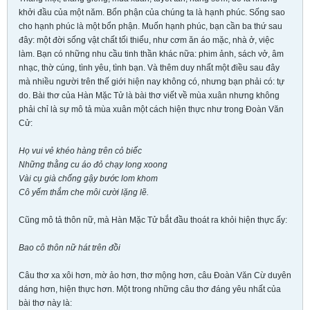
khởi đầu của một năm. Bổn phận của chúng ta là hạnh phúc. Sống sao
cho hạnh phúc là một bổn phận. Muốn hạnh phúc, bạn cần ba thứ sau
đây: một đời sống vật chất tối thiểu, như cơm ăn áo mặc, nhà ở, việc
làm. Bạn có những nhu cầu tinh thần khác nữa: phim ảnh, sách vở, âm
nhạc, thờ cúng, tình yêu, tình bạn. Và thêm duy nhất một điều sau đây
mà nhiều người trên thế giới hiện nay không có, nhưng bạn phải có: tự
do. Bài thơ của Hàn Mặc Tử là bài thơ viết về mùa xuân nhưng không
phải chỉ là sự mô tả mùa xuân một cách hiện thực như trong Đoàn Văn
Cử:
Họ vui vẻ khéo hàng trên cỏ biếc
Những thằng cu áo đỏ chạy long xoong
Vài cụ già chống gậy bước lom khom
Cô yếm thắm che môi cười lặng lẽ.
Cũng mô tả thôn nữ, mà Hàn Mặc Tử bắt đầu thoát ra khỏi hiện thực ấy:
Bao cô thôn nữ hát trên đồi
Câu thơ xa xôi hơn, mờ ảo hơn, thơ mộng hơn, câu Đoàn Văn Cừ duyên
dáng hơn, hiện thực hơn. Một trong những câu thơ đáng yêu nhất của
bài thơ này là: