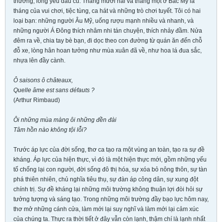
thương, lòng yêu dấu cũ. Tháng mười hai và tháng một ở Bắc Mỹ là
tháng của vui chơi, tiệc tùng, ca hát và những trò chơi tuyết. Tôi có hai
loại bạn: những người Âu Mỹ, uống rượu mạnh nhiều và nhanh, và
những người Á Đông thích nhâm nhi tán chuyện, thích nhảy đầm. Nửa
đêm ra về, chia tay bè bạn, đi dọc theo con đường từ quán ăn đến chỗ
đỗ xe, lòng hân hoan tưởng như mùa xuân đã về, như hoa lá đua sắc,
nhựa lên đầy cành.
Ô saisons ô châteaux,
Quelle âme est sans défauts ?
(Arthur Rimbaud)
Ôi những mùa màng ôi những đền đài
Tâm hồn nào không tội lỗi?
Trước áp lực của đời sống, thơ ca tạo ra một vùng an toàn, tạo ra sự đề
kháng. Áp lực của hiện thực, vì đó là một hiện thực mới, gồm những yếu
tố chống lại con người, đời sống đô thị hóa, sự xóa bỏ nông thôn, sự tàn
phá thiên nhiên, chủ nghĩa tiêu thụ, sự đàn áp công dân, sự xung đột
chính trị. Sự đề kháng lại những môi trường không thuận lợi đòi hỏi sự
tưởng tượng và sáng tạo. Trong những môi trường đầy bạo lực hôm nay,
thơ mở những cánh cửa, làm mới lại suy nghĩ và làm mới lại cảm xúc
của chúng ta. Thực ra thời tiết ở đây vẫn còn lạnh, thậm chí là lạnh nhất