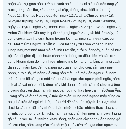
nhận vào, sự giao hòa. Trẻ con suốt nhiều năm chỉ biết nói đến lòng yêu
nước, lòng căm thù, đấu tranh giai cấp, chúng chưa biết chấp nhận.
Ngày 11, Thomas Hardy qua đời, ngày 12, Agatha Christie, ngày 18,
Rudyard Kipling. Ngày 19, Edgar Poe ra đời, ngày 19, Paul Cezanne,
ngày 22, Byron, ngày 25, Robert Burns, ngày 25 Virginia Woolf, ngày 29,
Anton Chekhov. Giờ này ở quê nhà, mọi người đang tất bật lắm đây, nào
công việc, nào nhà cửa, trang hoàng tết nhất, mua sắm, quà cáp, con
cái. Mệt thế mà người ta vẫn vui. Mẹ tôi ngày xưa vào khoảng tháng
Chạp này, mặt nhễ nhại mồ hôi mà tươi tắn, cười suốt ngày, quên cả bực
bội. Ba tôi giản dị, biết hoàn cảnh nhà không có điều kiện, và các con
cũng không dám đòi hỏi nhiều, nhưng mẹ tôi hăng hái lắm, tìm mọi cách
dành dụm tiền bạc để mua sắm áo quần mới cho con, sắm sửa mứt
bánh, dưa quả, trà bánh để cúng bàn thờ. Thế mà đến ngày cuối năm
thế nào mẹ tôi cũng có một món quà bất ngờ cho người phối ngẫu, năm
thì cái cà vạt mà ba tôi không mấy khi dùng, năm thì cái mũ phớt mà ông
thường đội trên đầu, năm thì một bàn cờ mới hay hộp trà Thiết Quan Âm.
Trong bếp và ở nhà dưới, vì thời ấy miền Trung nhà nghèo mấy cũng có
hai, nhà trên để ngủ và thờ, nhà dưới để bếp núc, vậy thì khu vực nhà
dưới là của mẹ tôi, đầy những thẩu, những chậu, những thau, dưa chua,
vị tinh, bong bóng cá, kim chi, hành và tỏi, giấm lên men làm rượu, thùng
gỗ nấu rượu, la liệt những khay đồng, chân đèn cầy bằng đồng bằng gỗ,
cái cơi trầu, năm sang còn có một chậu thủy tiên của gia đình người Bắc