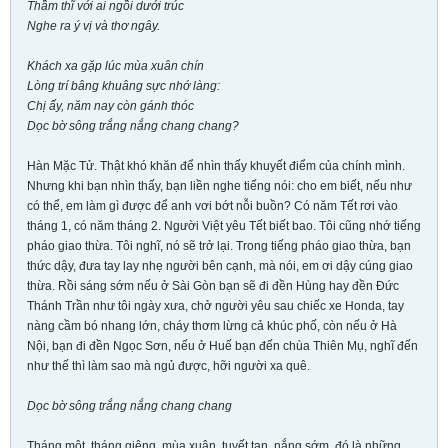
Thầm thĩ với ai ngồi dưới trúc
Nghe ra ý vị và thơ ngây.
Khách xa gặp lúc mùa xuân chín
Lòng trí bâng khuâng sực nhớ làng:
Chị ấy, năm nay còn gánh thóc
Dọc bờ sông trắng nắng chang chang?
Hàn Mặc Tử. Thật khó khăn để nhìn thấy khuyết điểm của chính mình.
Nhưng khi bạn nhìn thấy, bạn liền nghe tiếng nói: cho em biết, nếu như
có thể, em làm gì được để anh vơi bớt nỗi buồn? Có năm Tết rơi vào
tháng 1, có năm tháng 2. Người Việt yêu Tết biết bao. Tôi cũng nhớ tiếng
pháo giao thừa. Tôi nghĩ, nó sẽ trở lại. Trong tiếng pháo giao thừa, bạn
thức dậy, đưa tay lay nhẹ người bên cạnh, mà nói, em ơi dậy cúng giao
thừa. Rồi sáng sớm nếu ở Sài Gòn bạn sẽ đi đền Hùng hay đền Đức
Thánh Trần như tôi ngày xưa, chở người yêu sau chiếc xe Honda, tay
nàng cầm bó nhang lớn, cháy thơm lừng cả khúc phố, còn nếu ở Hà
Nội, bạn đi đền Ngọc Sơn, nếu ở Huế bạn đến chùa Thiên Mụ, nghĩ đến
như thế thì làm sao mà ngủ được, hỡi người xa quê.
Dọc bờ sông trắng nắng chang chang
Tháng một, tháng giêng, mùa xuân, tuyết tan, nắng sớm, đó là những