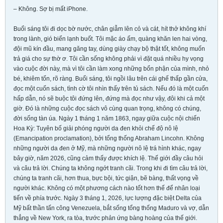
– Không. Sợ bị mất iPhone.
Buổi sáng tôi đi dọc bờ nước, chân giẫm lên cỏ và cát, hít thở không khí
trong lành, gió biển lạnh buốt. Tôi mặc áo ấm, quàng khăn len hai vòng,
đội mũ kín đầu, mang găng tay, dùng giày chạy bộ thật tốt, không muốn
trả giá cho sự thờ ơ. Tôi cần sống không phải vì đặt quá nhiều hy vọng
vào cuộc đời này, mà vì tôi cần làm xong những bổn phận của mình, nhỏ
bé, khiêm tốn, rõ ràng. Buổi sáng, tôi ngồi lâu trên cái ghế thấp gần cửa,
đọc một cuốn sách, tình cờ tôi nhìn thấy trên tủ sách. Nếu đó là một cuốn
hấp dẫn, nó sẽ buộc tôi đứng lên, đứng mà đọc như vậy, đôi khi cả một
giờ. Đó là những cuộc đọc sách vô cùng quan trọng, không có chúng,
đời sống tàn úa. Ngày 1 tháng 1 năm 1863, ngay giữa cuộc nội chiến
Hoa Kỳ: Tuyên bố giải phóng người da đen khỏi chế độ nô lệ
(Emancipation proclamation), bởi tổng thống Abraham Lincohn. Không
những người da đen ở Mỹ, mà những người nô lệ trá hình khác, ngay
bây giờ, năm 2026, cũng cảm thấy được khích lệ. Thế giới đầy câu hỏi
và câu trả lời. Chúng ta không ngớt tranh cãi. Trong khi đi tìm câu trả lời,
chúng ta tranh cãi, hơn thua, bực bội, tức giận, bẽ bàng, thất vọng về
người khác. Không có một phương cách nào tốt hơn thế để nhân loại
tiến về phía trước. Ngày 3 tháng 1, 2026, lực lượng đặc biệt Delta của
Mỹ bất thần tấn công Venezuela, bắt sống tổng thống Maduro và vợ, dẫn
thẳng về New York, ra tòa, trước phản ứng bàng hoàng của thế giới.