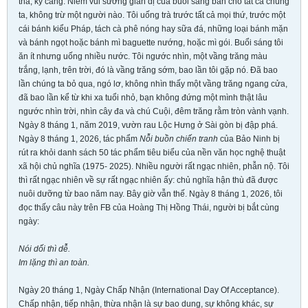
thả, kỹ càng. Niềm vui sướng giản dị của buổi sáng ban cho tất cả chúng
ta, không trừ một người nào. Tôi uống trà trước tất cả mọi thứ, trước một
cái bánh kiểu Pháp, tách cà phê nóng hay sữa đá, những loại bánh mặn
và bánh ngọt hoặc bánh mì baguette nướng, hoặc mì gói. Buổi sáng tôi
ăn ít nhưng uống nhiều nước. Tôi ngước nhìn, một vầng trăng màu
trắng, lạnh, trên trời, đó là vầng trăng sớm, bao lần tôi gặp nó. Đã bao
lần chúng ta bỏ qua, ngó lơ, không nhìn thấy một vầng trăng ngang cửa,
đã bao lần kể từ khi xa tuổi nhỏ, bạn không đứng một mình thật lâu
ngước nhìn trời, nhìn cây đa và chú Cuội, đêm trăng rằm tròn vành vạnh.
Ngày 8 tháng 1, năm 2019, vườn rau Lộc Hưng ở Sài gòn bị đập phá.
Ngày 8 tháng 1, 2026, tác phẩm
Nỗi buồn chiến tranh
của Bảo Ninh bị
rút ra khỏi danh sách 50 tác phẩm tiêu biểu của nền văn học nghệ thuật
xã hội chủ nghĩa (1975- 2025). Nhiều người rất ngạc nhiên, phẫn nộ. Tôi
thì rất ngạc nhiên về sự rất ngạc nhiên ấy: chủ nghĩa hận thù đã được
nuôi dưỡng từ bao năm nay. Bây giờ vẫn thế. Ngày 8 tháng 1, 2026, tôi
đọc thấy câu này trên FB của Hoàng Thị Hồng Thái, người bị bắt cùng
ngày:
Nói dối thì dễ.
Im lặng thì an toàn.
Ngày 20 tháng 1, Ngày Chấp Nhận (International Day Of Acceptance).
Chấp nhận, tiếp nhận, thừa nhận là sự bao dung, sự không khác, sự