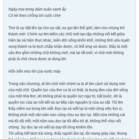
Ngày mai trong đám xuân xanh ấy
Có kẻ theo chồng bỏ cuộc chơi
Thơ là sự đặt tên lại cho sự vật, sự gọi tên thế giới, làm cho chúng trở
thành mới. Chính sự tìm kiếm các chữ mới tạo lập những nối kết giữa
hiện tại và hiện thực khác, biến đời sống khốn khổ, những tình yêu tuyệt
vọng thành ra bi kịch chấp nhận được, có thể ứng xử được. Đây là một
câu thơ gồm những chữ không mới, mà lại rất mới, vì chữ mới không
phải là chữ chưa được ai dùng tới:
Hổn hển như lời của nước mây
Trong văn chương, đi tìm chữ mới chính ra là đi tìm cách sử dụng mới
của một chữ. Quyền lực của thơ ca là có thật, là trung tâm của đời sống
của một nhà thơ, đó không phải là quyền lực ngự trị, bắt buộc, đó là
quyền lực của sự nối kết và sự tiếp cận nguyên lý của sự vật. Tôi tìm
thấy niềm vui trong khi viết. Đọc lại và viết lại là một công việc thú vị,
không phải một văn bản nào cũng chịu sự đọc lại. Một nửa những cái
mà tôi đã viết, một năm sau đọc lại tôi đều bỏ đi, không thể chịu nổi
chúng. Sự đọc lại và viết lại dạy tôi lòng khiêm tốn.
Tôi uống hết tách trà nóng, thấy người ấm lại, tôi mang giày vào, thong