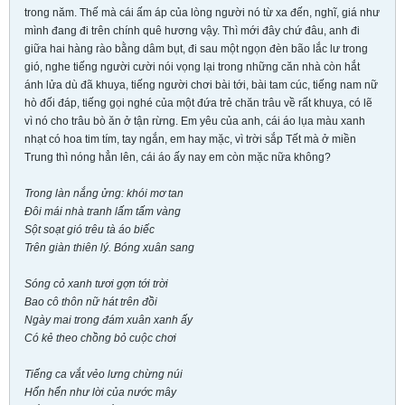
trong năm. Thế mà cái ấm áp của lòng người nó từ xa đến, nghĩ, giá như
mình đang đi trên chính quê hương vậy. Thì mới đây chứ đâu, anh đi
giữa hai hàng rào bằng dâm bụt, đi sau một ngọn đèn bão lắc lư trong
gió, nghe tiếng người cười nói vọng lại trong những căn nhà còn hắt
ánh lửa dù đã khuya, tiếng người chơi bài tới, bài tam cúc, tiếng nam nữ
hò đối đáp, tiếng gọi nghé của một đứa trẻ chăn trâu về rất khuya, có lẽ
vì nó cho trâu bò ăn ở tận rừng. Em yêu của anh, cái áo lụa màu xanh
nhạt có hoa tim tím, tay ngắn, em hay mặc, vì trời sắp Tết mà ở miền
Trung thì nóng hẳn lên, cái áo ấy nay em còn mặc nữa không?
Trong làn nắng ửng: khói mơ tan
Đôi mái nhà tranh lấm tấm vàng
Sột soạt gió trêu tà áo biếc
Trên giàn thiên lý. Bóng xuân sang
Sóng cỏ xanh tươi gợn tới trời
Bao cô thôn nữ hát trên đồi
Ngày mai trong đám xuân xanh ấy
Có kẻ theo chồng bỏ cuộc chơi
Tiếng ca vắt vẻo lưng chừng núi
Hổn hển như lời của nước mây