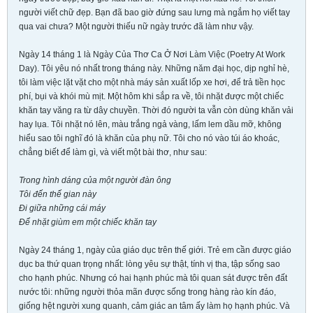
người viết chữ đẹp. Bạn đã bao giờ đứng sau lưng mà ngắm họ viết tay
qua vai chưa? Một người thiếu nữ ngày trước đã làm như vậy.
Ngày 14 tháng 1 là Ngày Của Thơ Ca Ở Nơi Làm Việc (Poetry At Work
Day). Tôi yêu nó nhất trong tháng này. Những năm đại học, dịp nghỉ hè,
tôi làm việc lặt vặt cho một nhà máy sản xuất lốp xe hơi, để trả tiền học
phí, bụi và khói mù mịt. Một hôm khi sắp ra về, tôi nhặt được một chiếc
khăn tay văng ra từ dây chuyền. Thời đó người ta vẫn còn dùng khăn vải
hay lụa. Tôi nhặt nó lên, màu trắng ngả vàng, lấm lem dầu mỡ, không
hiểu sao tôi nghĩ đó là khăn của phụ nữ. Tôi cho nó vào túi áo khoác,
chẳng biết để làm gì, và viết một bài thơ, như sau:
Trong hình dáng của một người đàn ông
Tôi đến thế gian này
Đi giữa những cái máy
Để nhặt giùm em một chiếc khăn tay
Ngày 24 tháng 1, ngày của giáo dục trên thế giới. Trẻ em cần được giáo
dục ba thứ quan trọng nhất: lòng yêu sự thật, tính vị tha, tập sống sao
cho hạnh phúc. Nhưng có hai hạnh phúc mà tôi quan sát được trên đất
nước tôi: những người thỏa mãn được sống trong hàng rào kín đáo,
giống hệt người xung quanh, cảm giác an tâm ấy làm họ hạnh phúc. Và