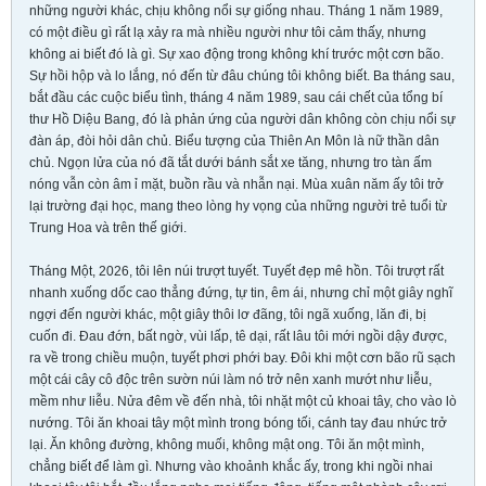
những người khác, chịu không nổi sự giống nhau. Tháng 1 năm 1989,
có một điều gì rất lạ xảy ra mà nhiều người như tôi cảm thấy, nhưng
không ai biết đó là gì. Sự xao động trong không khí trước một cơn bão.
Sự hồi hộp và lo lắng, nó đến từ đâu chúng tôi không biết. Ba tháng sau,
bắt đầu các cuộc biểu tình, tháng 4 năm 1989, sau cái chết của tổng bí
thư Hồ Diệu Bang, đó là phản ứng của người dân không còn chịu nổi sự
đàn áp, đòi hỏi dân chủ. Biểu tượng của Thiên An Môn là nữ thần dân
chủ. Ngọn lửa của nó đã tắt dưới bánh sắt xe tăng, nhưng tro tàn ấm
nóng vẫn còn âm ỉ mặt, buồn rầu và nhẫn nại. Mùa xuân năm ấy tôi trở
lại trường đại học, mang theo lòng hy vọng của những người trẻ tuổi từ
Trung Hoa và trên thế giới.
Tháng Một, 2026, tôi lên núi trượt tuyết. Tuyết đẹp mê hồn. Tôi trượt rất
nhanh xuống dốc cao thẳng đứng, tự tin, êm ái, nhưng chỉ một giây nghĩ
ngợi đến người khác, một giây thôi lơ đãng, tôi ngã xuống, lăn đi, bị
cuốn đi. Đau đớn, bất ngờ, vùi lấp, tê dại, rất lâu tôi mới ngồi dậy được,
ra về trong chiều muộn, tuyết phơi phới bay. Đôi khi một cơn bão rũ sạch
một cái cây cô độc trên sườn núi làm nó trở nên xanh mướt như liễu,
mềm như liễu. Nửa đêm về đến nhà, tôi nhặt một củ khoai tây, cho vào lò
nướng. Tôi ăn khoai tây một mình trong bóng tối, cánh tay đau nhức trở
lại. Ăn không đường, không muối, không mật ong. Tôi ăn một mình,
chẳng biết để làm gì. Nhưng vào khoảnh khắc ấy, trong khi ngồi nhai