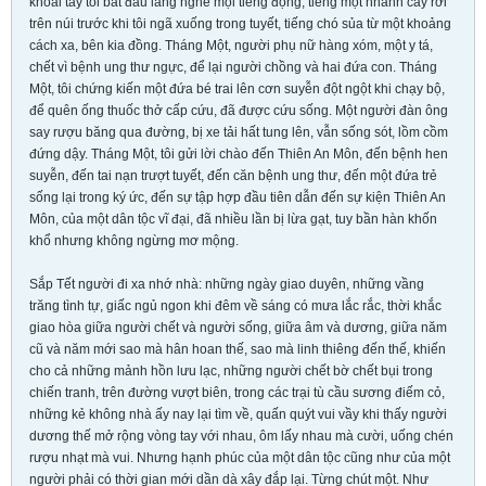
khoai tây tôi bắt đầu lắng nghe mọi tiếng động, tiếng một nhành cây rơi
trên núi trước khi tôi ngã xuống trong tuyết, tiếng chó sủa từ một khoảng
cách xa, bên kia đồng. Tháng Một, người phụ nữ hàng xóm, một y tá,
chết vì bệnh ung thư ngực, để lại người chồng và hai đứa con. Tháng
Một, tôi chứng kiến một đứa bé trai lên cơn suyễn đột ngột khi chạy bộ,
để quên ống thuốc thở cấp cứu, đã được cứu sống. Một người đàn ông
say rượu băng qua đường, bị xe tải hất tung lên, vẫn sống sót, lồm cồm
đứng dậy. Tháng Một, tôi gửi lời chào đến Thiên An Môn, đến bệnh hen
suyễn, đến tai nạn trượt tuyết, đến căn bệnh ung thư, đến một đứa trẻ
sống lại trong ký ức, đến sự tập hợp đầu tiên dẫn đến sự kiện Thiên An
Môn, của một dân tộc vĩ đại, đã nhiều lần bị lừa gạt, tuy bần hàn khốn
khổ nhưng không ngừng mơ mộng.
Sắp Tết người đi xa nhớ nhà: những ngày giao duyên, những vầng
trăng tình tự, giấc ngủ ngon khi đêm về sáng có mưa lắc rắc, thời khắc
giao hòa giữa người chết và người sống, giữa âm và dương, giữa năm
cũ và năm mới sao mà hân hoan thế, sao mà linh thiêng đến thế, khiến
cho cả những mảnh hồn lưu lạc, những người chết bờ chết bụi trong
chiến tranh, trên đường vượt biên, trong các trại tù cầu sương điếm cỏ,
những kẻ không nhà ấy nay lại tìm về, quấn quýt vui vầy khi thấy người
dương thế mở rộng vòng tay với nhau, ôm lấy nhau mà cười, uống chén
rượu nhạt mà vui. Nhưng hạnh phúc của một dân tộc cũng như của một
người phải có thời gian mới dần dà xây đắp lại. Từng chút một. Như