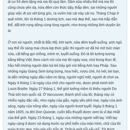
di cư 54 đem tặng mà mẹ tôi quý lắm. Sắm sửa nhiều thế mà mẹ tôi
cũng chưa yên dạ, nửa đêm còn thức dậy, thắp đèn, sai những người
giúp việc đi soi xét từng góc, ra vườn hái cái này cái nọ. Tháng Chạp ở
quê mình, tức là tháng 1 dương lịch, sao mà đẹp thế, sao mà hấp dẫn
thế, đất trời rung động cùng lòng người, như trong những tình duyên ân
ái.
Ở nơi xứ người, nhất là Bắc Mỹ, trời lạnh, nửa đêm tuyết xuống, anh ngủ
say thế rồi sáng mai chưa kịp thức giấc thì người vợ đã hé mở bức màn
cửa, cất tiếng gọi chồng, mình ơi, tuyết xuống. Đó là tôi tưởng tượng
bằng tiếng Việt, theo cách nói của mẹ tôi ngày xưa, chứ trong thực tế,
hầu hết những người đàn bà trẻ bây giờ nói tiếng Anh hay Pháp. Sau
những ngày Giáng Sinh tưng bừng, hoa hiếc, rượu chè, hò hét, bè bạn,
là đến những ngày đầu năm im lặng, người nghỉ mệt, người đi chơi xa.
Ngày 4 tháng 1 là ngày của chữ cho người mù, được phát minh bởi
Louis Braille. Ngày 27 tháng 1, thế giới tưởng niệm lò thiêu người Do
Thái bởi bọn quốc xã. Ở Vancouver, thành phố của tôi, tháng này có
nhiều ngày đặc sắc, như ngày của gấu, ngày yêu phô mai, ngày của ánh
sáng, ngày của nông dân, ngày của người trượt tuyết. Ngày 6 tháng 1
năm 1605, ra đời
Don Quixote
, cuốn tiểu thuyết được xem là vĩ đại nhất
của thế giới. Ngày 23 tháng 1, ngày của những người viết tay. Viết tay
ngày càng ít được sử dụng trước sự phổ biến của màn hình, chữ của tôi
ngày trước đẹp, bây giờ xấu hẳn đi. Thật là một nỗi xấu hổ. Tôi thích