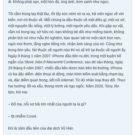
đi. Không phải sạn, một hòn đá, óng ánh, trơn xanh như ngọc.
Tôi cầm trong tay thật lâu, rồi lấy sức ném nó ra xa, trả viên ngọc về với
biển, nơi nó thuộc về. Mỗi chúng ta đều thuộc về một điều gì, một xứ sở,
một nguyên tắc sống, một lý tưởng, một người yêu dấu. Khi gặp sự vật,
cầm nó trong tay, sở hữu nó, bạn không bẻ đôi như miếng bánh, không
phân tích nó như mẫu thí nghiệm, bạn quan sát nó một cách trọn vẹn,
ngửi mùi thơm, lắng nghe tiếng nói, nhận ánh sáng của nó. Cũng như
trong tình yêu. Nó thuộc về người nào thì nó sẽ trở lại thuộc về người ấy.
Ngày 9 tháng 1 năm 2007: iPhone đầu tiên ra đời, trong một tuyên bố
ngắn của Steve Jobs ở Macworld Conference, sau đó sáu tháng, ngày
29 tháng 6 năm 2007, chiếc đầu tiên được bán trên thị trường. iPhone
có ba đặc điểm: điện thoại di động, màn hình kiểm soát bằng chạm tay,
và, đặc điểm quan trọng, kết nối internet. Từ đó nhân loại thay đổi. Theo
hai hướng: tốt và xấu, thong minh và ngu ngốc. Năm 2020, Tony, lên
tám, hỏi mẹ:
– Đố mẹ, nỗi sợ hãi lớn nhất của người ta là gì?
– Bị nhiễm Covid.
Đó là năm đầu tiên của đại dịch Vũ Hán.