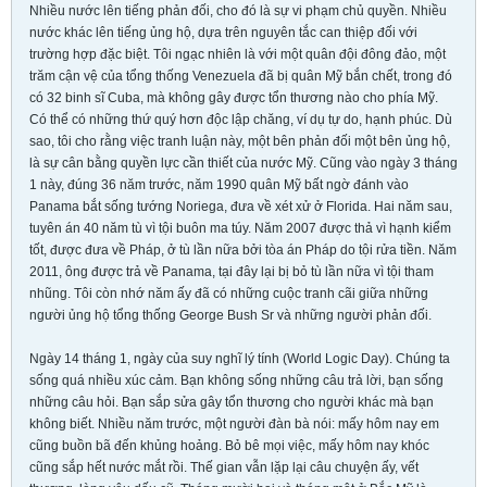
Nhiều nước lên tiếng phản đối, cho đó là sự vi phạm chủ quyền. Nhiều
nước khác lên tiếng ủng hộ, dựa trên nguyên tắc can thiệp đối với
trường hợp đặc biệt. Tôi ngạc nhiên là với một quân đội đông đảo, một
trăm cận vệ của tổng thống Venezuela đã bị quân Mỹ bắn chết, trong đó
có 32 binh sĩ Cuba, mà không gây được tổn thương nào cho phía Mỹ.
Có thể có những thứ quý hơn độc lập chăng, ví dụ tự do, hạnh phúc. Dù
sao, tôi cho rằng việc tranh luận này, một bên phản đối một bên ủng hộ,
là sự cân bằng quyền lực cần thiết của nước Mỹ. Cũng vào ngày 3 tháng
1 này, đúng 36 năm trước, năm 1990 quân Mỹ bất ngờ đánh vào
Panama bắt sống tướng Noriega, đưa về xét xử ở Florida. Hai năm sau,
tuyên án 40 năm tù vì tội buôn ma túy. Năm 2007 được thả vì hạnh kiểm
tốt, được đưa về Pháp, ở tù lần nữa bởi tòa án Pháp do tội rửa tiền. Năm
2011, ông được trả về Panama, tại đây lại bị bỏ tù lần nữa vì tội tham
nhũng. Tôi còn nhớ năm ấy đã có những cuộc tranh cãi giữa những
người ủng hộ tổng thống George Bush Sr và những người phản đối.
Ngày 14 tháng 1, ngày của suy nghĩ lý tính (World Logic Day). Chúng ta
sống quá nhiều xúc cảm. Bạn không sống những câu trả lời, bạn sống
những câu hỏi. Bạn sắp sửa gây tổn thương cho người khác mà bạn
không biết. Nhiều năm trước, một người đàn bà nói: mấy hôm nay em
cũng buồn bã đến khủng hoảng. Bỏ bê mọi việc, mấy hôm nay khóc
cũng sắp hết nước mắt rồi. Thế gian vẫn lặp lại câu chuyện ấy, vết