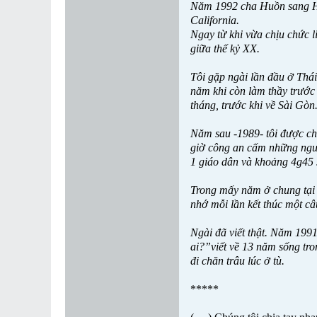
Năm 1992 cha Huồn sang Ho
California.
Ngay từ khi vừa chịu chức 
giữa thế kỷ XX.
Tôi gặp ngài lần đầu ở Thái
năm khi còn làm thầy trước
tháng, trước khi về Sài Gòn
Năm sau -1989- tôi được ch
giờ công an cấm những người
1 giáo dân và khoảng 4g45 sá
Trong mấy năm ở chung tại t
nhớ mỗi lần kết thúc một câ
Ngài đã viết thật. Năm 199
ai?”viết về 13 năm sống tron
đi chăn trâu lúc ở tù.
*****