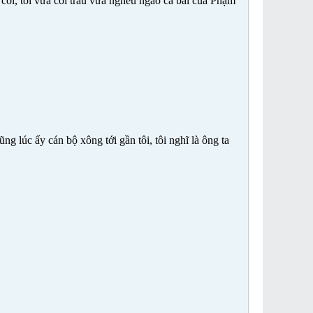
 cỡi, tôi vừa cỡi trâu vừa nghêu ngao ca bài của Phạm
ng lúc ấy cán bộ xông tới gần tôi, tôi nghĩ là ông ta