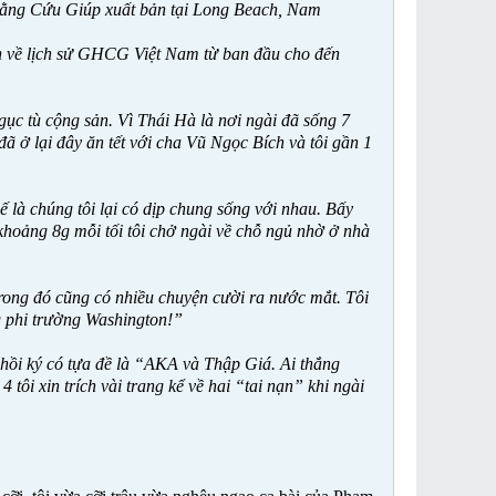
ằng Cứu Giúp xuất bản tại Long Beach, Nam
iên về lịch sử GHCG Việt Nam từ ban đầu cho đến
ục tù cộng sản. Vì Thái Hà là nơi ngài đã sống 7
ở lại đây ăn tết với cha Vũ Ngọc Bích và tôi gần 1
à chúng tôi lại có dịp chung sống với nhau. Bấy
khoảng 8g mỗi tối tôi chở ngài về chỗ ngủ nhờ ở nhà
trong đó cũng có nhiều chuyện cười ra nước mắt. Tôi
ng phi trường Washington!”
hồi ký có tựa đề là “AKA và Thập Giá. Ai thắng
tôi xin trích vài trang kể về hai “tai nạn” khi ngài