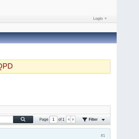
Login
PD
Page
of
1
Filter
#1