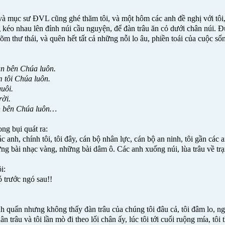
 mục sư ĐVL cũng ghé thăm tôi, và một hôm các anh đề nghị với tôi, tổ
 kéo nhau lên đỉnh núi cầu nguyện, để đàn trâu ăn cỏ dưới chân núi. Đ
m thư thái, và quên hết tất cả những nỗi lo âu, phiền toái của cuộc số
ần bên Chúa luôn.
m tôi Chúa luôn.
uôi.
rời.
n bên Chúa luôn…
ong bụi quát ra:
anh, chính tôi, tôi đây, cán bộ nhân lực, cán bộ an ninh, tôi gần các a
ng bài nhạc vàng, những bài dâm ô. Các anh xuống núi, lùa trâu về trạ
i:
 trước ngó sau!!
h quẩn nhưng không thấy đàn trâu của chúng tôi đâu cả, tôi đâm lo, n
ân trâu và tôi lần mò đi theo lối chân ấy, lúc tôi tới cuối ruộng mía, tô