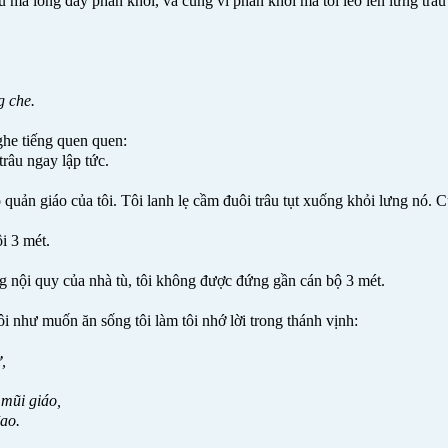
u mà lòng đầy phấn khởi, và cũng vì phấn khởi mà tôi leo lên lưng trâu
g che.
ghe tiếng quen quen:
 trâu ngay lập tức.
 quản giáo của tôi. Tôi lanh lẹ cầm đuôi trâu tụt xuống khỏi lưng nó. Cũ
i 3 mét.
ong nội quy của nhà tù, tôi không được đứng gần cán bộ 3 mét.
 như muốn ăn sống tôi làm tôi nhớ lời trong thánh vịnh:
,
 mũi giáo,
đao.