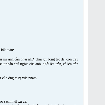
ẻ bất mãn:
ều mà anh cần phải nhớ, phải ghi lòng tạc dạ: con trâu
a tư bản chủ nghĩa của anh, ngồi lên trên, cà lên trên
ết của ông ta bị xúc phạm.
nó sạch mùi xú uế.