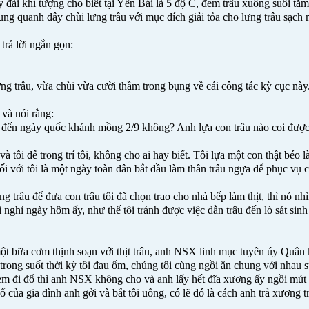
ài khí tượng cho biết tại Yên Bái là 5 độ C, đem trâu xuống suối tắm t
ung quanh đây chùi lưng trâu với mục đích giải tỏa cho lưng trâu sạch 
 trả lời ngắn gọn:
ưng trâu, vừa chùi vừa cười thầm trong bụng về cái công tác kỳ cục này. 
và nói rằng:
 đến ngày quốc khánh mồng 2/9 không? Anh lựa con trâu nào coi được, t
 và tôi để trong trí tôi, không cho ai hay biết. Tôi lựa một con thật bé
i với tôi là một ngày toàn dân bắt đầu làm thân trâu ngựa để phục vụ c
 trâu để đưa con trâu tôi đã chọn trao cho nhà bếp làm thịt, thì nó nhìn 
ôi nghỉ ngày hôm ấy, như thế tôi tránh được việc dẫn trâu đến lò sát s
t bữa cơm thịnh soạn với thịt trâu, anh NSX linh mục tuyên úy Quân 
i trong suốt thời kỳ tôi đau ốm, chúng tôi cùng ngồi ăn chung với nhau
em đi đổ thì anh NSX không cho và anh lấy hết đĩa xương ấy ngồi mút 
ổ của gia đình anh gởi và bắt tôi uống, có lẽ đó là cách anh trả xương t