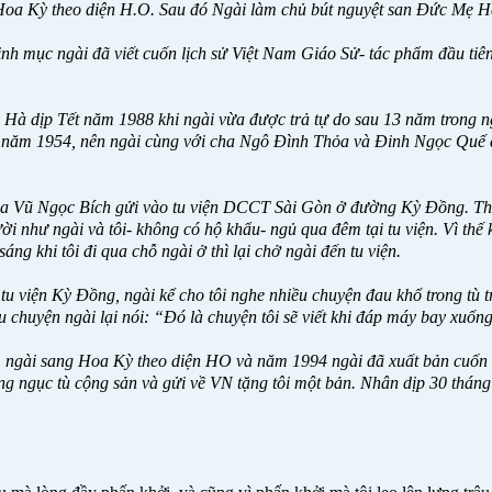
a Kỳ theo diện H.O. Sau đó Ngài làm chủ bút nguyệt san Đức Mẹ H
linh mục ngài đã viết cuốn lịch sử Việt Nam Giáo Sử- tác phẩm đầu t
 Hà dịp Tết năm 1988 khi ngài vừa được trả tự do sau 13 năm trong ng
 năm 1954, nên ngài cùng với cha Ngô Đình Thỏa và Đinh Ngọc Quế đã 
.
a Vũ Ngọc Bích gửi vào tu viện DCCT Sài Gòn ở đường Kỳ Đồng. Thế l
 như ngài và tôi- không có hộ khẩu- ngủ qua đêm tại tu viện. Vì thế 
ng khi tôi đi qua chỗ ngài ở thì lại chở ngài đến tu viện.
u viện Kỳ Đồng, ngài kể cho tôi nghe nhiều chuyện đau khổ trong tù 
u chuyện ngài lại nói: “Đó là chuyện tôi sẽ viết khi đáp máy bay xuố
1 ngài sang Hoa Kỳ theo diện HO và năm 1994 ngài đã xuất bản cuốn 
g ngục tù cộng sản và gửi về VN tặng tôi một bản. Nhân dịp 30 tháng 4 