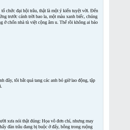
 chức đại hội trâu, thật là một ý kiến tuyệt vời. Đến
ứng trước cảnh trời bao la, một màu xanh biếc, chúng
ng ở chốn nhà tù việt cộng âm u. Thế rồi không ai bảo
nh đây, tôi bắt quả tang các anh bỏ giờ lao động, tập
i.
gười xưa nói thật đúng: Họa vô đơn chí, nhưng may
i thấy đàn trâu đang bị buộc ở đấy, bỗng trong ruộng