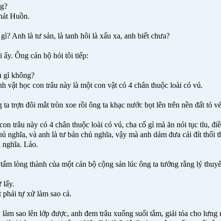
ng?
Phát Huồn.
gì? Anh là tư sản, là tanh hôi là xấu xa, anh biết chưa?
 ấy. Ông cán bộ hỏi tôi tiếp:
à gì không?
h vật học con trâu này là một con vật có 4 chân thuộc loài có vú.
g ta trợn đôi mắt tròn xoe rồi ông ta khạc nước bọt lên trên nền đất tỏ v
 con trâu này có 4 chân thuộc loài có vú, cha cố gì mà ăn nói tục tĩu, đi
hủ nghĩa, và anh là tư bản chủ nghĩa, vậy mà anh dám đưa cái đít thối th
ủ nghĩa. Láo.
ả tấm lòng thành của một cán bộ cộng sản lúc ông ta tưởng rằng lý thuy
 lấy.
 phải tự xử làm sao cả.
làm sao lên lớp được, anh đem trâu xuống suối tắm, giải tỏa cho lưng 