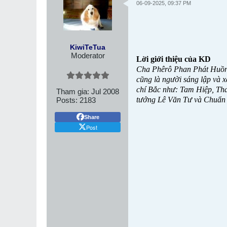
06-09-2025, 09:37 PM
KiwiTeTua
Moderator
Lời giới thiệu của KD
Cha Phêrô Phan Phát Huồn
cũng là người sáng lập và 
chí Bắc như: Tam Hiệp, Th
Tham gia:
Jul 2008
tướng Lê Văn Tư và Chuẩn 
Posts:
2183
Share
Post