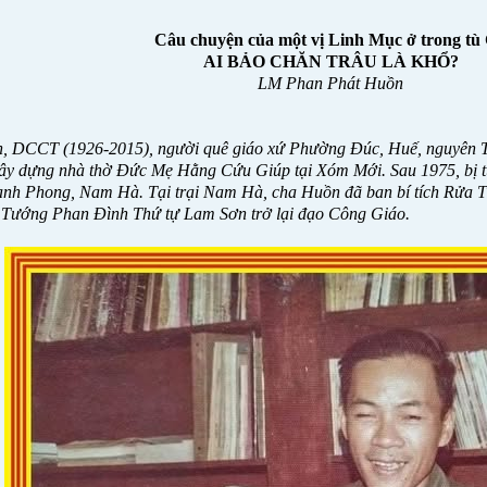
Câu chuyện của một vị Linh Mục ở trong tù
AI BẢO CHĂN TRÂU LÀ KHỔ?
LM Phan Phát Huồn
, DCCT (1926-2015), người quê giáo xứ Phường Đúc, Huế, nguyên
xây dựng nhà thờ Đức Mẹ Hằng Cứu Giúp tại Xóm Mới. Sau 1975, bị tù
anh Phong, Nam Hà. Tại trại Nam Hà, cha Huồn đã ban bí tích Rửa 
Tướng Phan Đình Thứ tự Lam Sơn trở lại đạo Công Giáo.