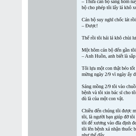
– Thưa cán bộ sáng hôm nay đ
bộ cho phép tôi lấy lá khô x
Cán bộ suy nghĩ chốc lát rồi
– Được!
Thế rồi tôi hái lá khô chùi l
Một hôm cán bộ đến gần tôi 
– Anh Huồn, anh biết là sắp
Tôi lựa một con thật béo tốt
mừng ngày 2/9 vì ngày ấy đố
Sáng mồng 2/9 tôi vào chuồng
bệnh và tôi xin bác sĩ cho t
dù là của một con vật.
Chiều đến chúng tôi được mộ
tôi, là người bạn giúp đỡ tô
tôi để xương vào đĩa định đ
tôi lên bệnh xá nhận thuốc b
như thế đấy.