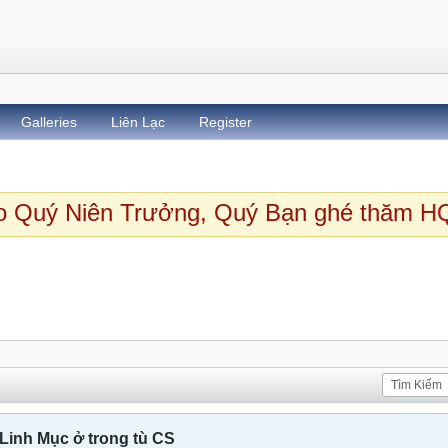
Galleries
Liên Lạc
Register
Quý Niên Trưởng, Quý Bạn ghé thăm HQ
Câu chuyện của một vị Linh Mục ở trong tù CS
Linh Mục ở trong tù CS