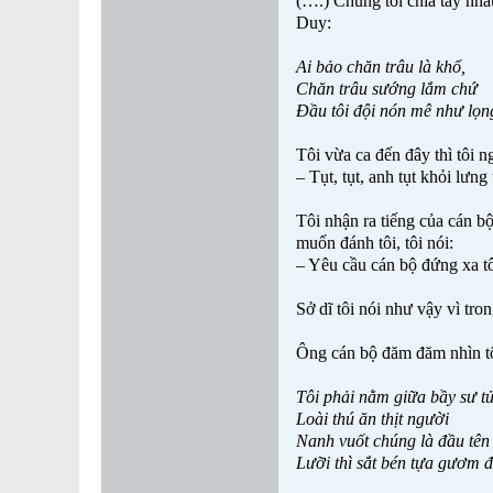
(….) Chúng tôi chia tay nha
Duy:
Ai bảo chăn trâu là khổ,
Chăn trâu sướng lắm chứ
Đầu tôi đội nón mê như lọn
Tôi vừa ca đến đây thì tôi n
– Tụt, tụt, anh tụt khỏi lưng
Tôi nhận ra tiếng của cán bộ
muốn đánh tôi, tôi nói:
– Yêu cầu cán bộ đứng xa tô
Sở dĩ tôi nói như vậy vì tr
Ông cán bộ đăm đăm nhìn tôi
Tôi phải nằm giữa bầy sư tử
Loài thú ăn thịt người
Nanh vuốt chúng là đầu tên
Lưỡi thì sắt bén tựa gươm 