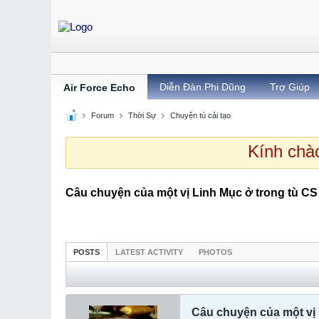
Diễn Đàn Phi Dũng
Trợ Giúp
Air Force Echo
Forum
Thời Sự
Chuyện tù cải tạo
Kính chào 
Câu chuyện của một vị Linh Mục ở trong tù CS
POSTS
LATEST ACTIVITY
PHOTOS
Câu chuyện của một vị 