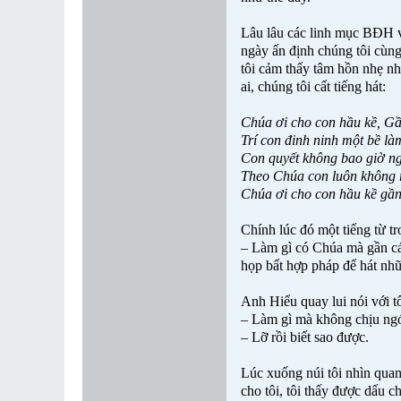
Lâu lâu các linh mục BĐH và
ngày ấn định chúng tôi cùng
tôi cảm thấy tâm hồn nhẹ nhõ
ai, chúng tôi cất tiếng hát:
Chúa ơi cho con hầu kề, G
Trí con đinh ninh một bề là
Con quyết không bao giờ ng
Theo Chúa con luôn không 
Chúa ơi cho con hầu kề gầ
Chính lúc đó một tiếng từ tr
– Làm gì có Chúa mà gần các 
họp bất hợp pháp để hát nhữ
Anh Hiểu quay lui nói với tô
– Làm gì mà không chịu ngó
– Lỡ rồi biết sao được.
Lúc xuống núi tôi nhìn quan
cho tôi, tôi thấy được dấu ch