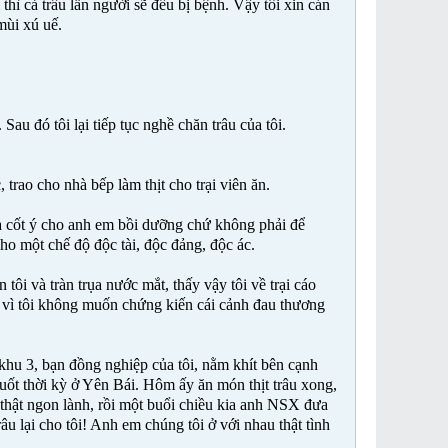
hì cả trâu lẫn người sẽ đều bị bệnh. Vậy tôi xin cán
mùi xú uế.
Sau đó tôi lại tiếp tục nghề chăn trâu của tôi.
rao cho nhà bếp làm thịt cho trại viên ăn.
o là cốt ý cho anh em bồi dưỡng chứ không phải để
ho một chế độ độc tài, độc đảng, độc ác.
tôi và tràn trụa nước mắt, thấy vậy tôi về trại cáo
inh vì tôi không muốn chứng kiến cái cảnh đau thương
khu 3, bạn đồng nghiệp của tôi, nằm khít bên cạnh
 suốt thời kỳ ở Yên Bái. Hôm ấy ăn món thịt trâu xong,
thật ngon lành, rồi một buổi chiều kia anh NSX đưa
râu lại cho tôi! Anh em chúng tôi ở với nhau thật tình