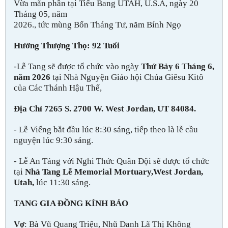
Vừa mãn phần tại Tiểu Bang UTAH, U.S.A, ngày 20
Tháng 05, năm
2026.
tức mùng Bốn Tháng Tư, năm Bính Ngọ
,
Hưởng Thượng Thọ: 92 Tuổi
-Lễ Tang sẽ được tổ chức vào ngày
Thứ Bảy 6 Tháng 6,
năm 2026
tại Nhà Nguyện Giáo hội Chúa Giêsu Kitô
của Các Thánh Hậu Thế,
Địa Chỉ 7265 S. 2700 W. West Jordan, UT 84084.
- Lễ Viếng bắt đầu lúc 8:30 sáng, tiếp theo là lễ cầu
nguyện lúc 9:30 sáng.
- Lễ An Táng với Nghi Thức Quân Đội sẽ được tổ chức
tại
Nhà Tang Lễ Memorial Mortuary,West Jordan,
Utah,
lúc 11:30 sáng.
TANG GIA ĐỒNG KÍNH BÁO
Vợ
: Bà Vũ Quang Triệu, Nhũ Danh Lã Thị Không