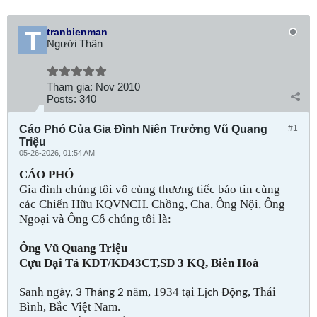
tranbienman
Người Thân
Tham gia:
Nov 2010
Posts:
340
Cáo Phó Của Gia Đình Niên Trưởng Vũ Quang
#1
Triệu
05-26-2026, 01:54 AM
CÁO PHÓ
Gia đình chúng tôi vô cùng thương tiếc báo tin cùng
các Chiến Hữu KQVNCH. Chồng, Cha, Ông Nội, Ông
Ngoại và Ông Cố chúng tôi là:
Ông Vũ Quang Triệu
Cựu Đại Tá KĐT/KĐ43CT,SĐ 3 KQ, Biên Hoà
Sanh ng
năm, 1934 tại L
, Thái
ày, 3 Tháng 2
ịch Động
Bình, Bắc Việt Nam.