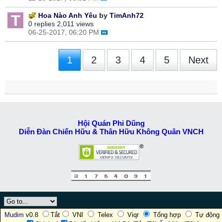
Hoa Nào Anh Yêu
by
TimAnh72
0 replies
2,011 views
06-25-2017, 06:20 PM
1
2
3
4
5
Next
Hội Quán Phi Dũng
Diễn Đàn Chiến Hữu & Thân Hữu Không Quân VNCH
Mudim
v0.8
Tắt
VNI
Telex
Viqr
Tổng hợp
Tự động
Powered by: vBulletin v6.1.6 & Copyright © 2026, Jelsoft Enterprises Ltd.