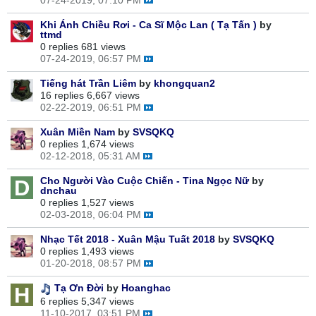
07-24-2019, 07:10 PM
Khi Ánh Chiều Rơi - Ca Sĩ Mộc Lan ( Tạ Tấn )
by
ttmd
0 replies
681 views
07-24-2019, 06:57 PM
Tiếng hát Trần Liêm
by
khongquan2
16 replies
6,667 views
02-22-2019, 06:51 PM
Xuân Miền Nam
by
SVSQKQ
0 replies
1,674 views
02-12-2018, 05:31 AM
Cho Người Vào Cuộc Chiến - Tina Ngọc Nữ
by
dnchau
0 replies
1,527 views
02-03-2018, 06:04 PM
Nhạc Tết 2018 - Xuân Mậu Tuất 2018
by
SVSQKQ
0 replies
1,493 views
01-20-2018, 08:57 PM
Tạ Ơn Đời
by
Hoanghac
6 replies
5,347 views
11-10-2017, 03:51 PM