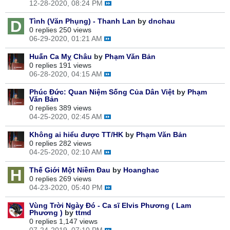
12-28-2020, 08:24 PM
Tình (Văn Phụng) - Thanh Lan
by
dnchau
0 replies
250 views
06-29-2020, 01:21 AM
Huấn Ca Mỵ Châu
by
Phạm Văn Bản
0 replies
191 views
06-28-2020, 04:15 AM
Phúc Đức: Quan Niệm Sống Của Dân Việt
by
Phạm
Văn Bản
0 replies
389 views
04-25-2020, 02:45 AM
Không ai hiểu được TT/HK
by
Phạm Văn Bản
0 replies
282 views
04-25-2020, 02:10 AM
Thế Giới Một Niềm Đau
by
Hoanghac
0 replies
269 views
04-23-2020, 05:40 PM
Vùng Trời Ngày Đó - Ca sĩ Elvis Phương ( Lam
Phương )
by
ttmd
0 replies
1,147 views