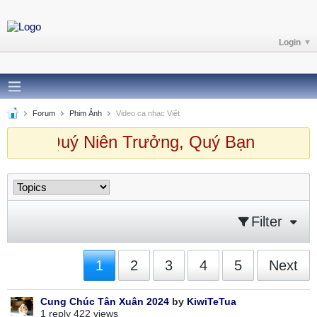
Login
Forum
Phim Ảnh
Video ca nhạc Việt
 chào Quý Niên Trưởng, Quý Bạn ghé t
Filter
1
2
3
4
5
Next
Cung Chúc Tân Xuân 2024
by
KiwiTeTua
1 reply
422 views