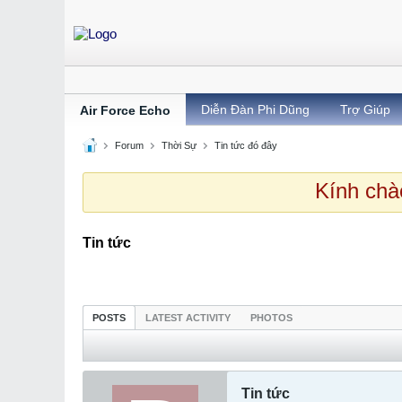
Diễn Đàn Phi Dũng
Trợ Giúp
Air Force Echo
Forum
Thời Sự
Tin tức đó đây
Kính chào
Tin tức
POSTS
LATEST ACTIVITY
PHOTOS
Tin tức