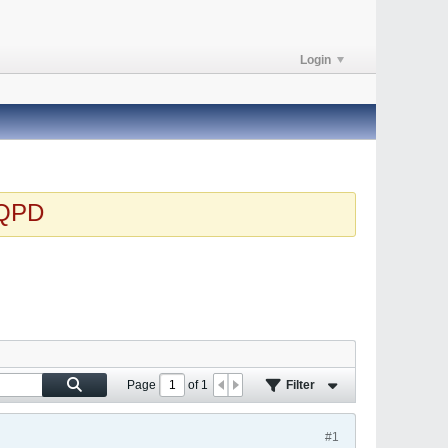
Login
PD
Page
of
1
Filter
#1