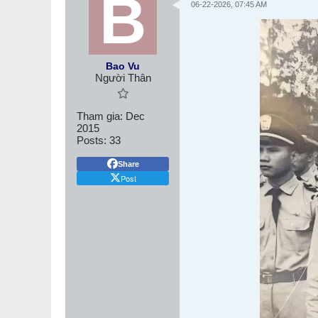
06-22-2026, 07:45 AM
Bao Vu
Người Thân
Tham gia:
Dec
2015
Posts:
33
Share
Post