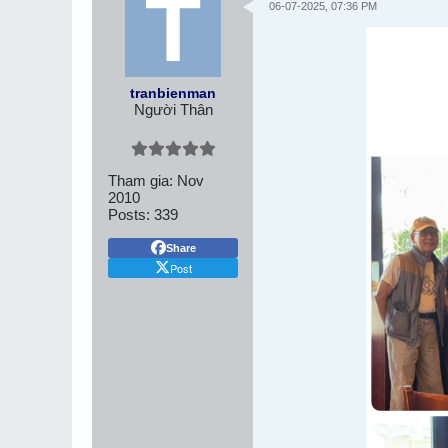
06-07-2025, 07:36 PM
tranbienman
Người Thân
Tham gia:
Nov
2010
Posts:
339
Share
Post