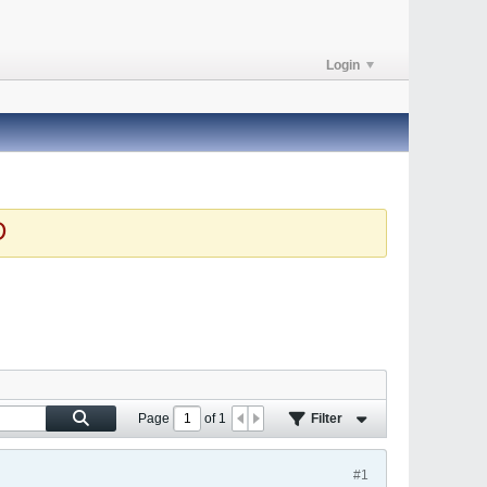
Login
Page
of
1
Filter
#1