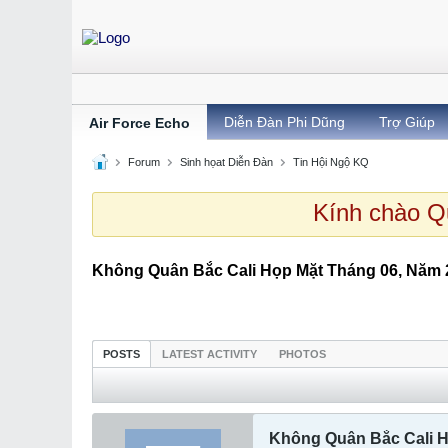
Diễn Đàn Phi Dũng
Trợ Giúp
Air Force Echo
Forum
Sinh họat Diễn Đàn
Tin Hội Ngộ KQ
Kính chào Quý
Không Quân Bắc Cali Họp Mặt Tháng 06, Năm 
POSTS
LATEST ACTIVITY
PHOTOS
Không Quân Bắc Cali H