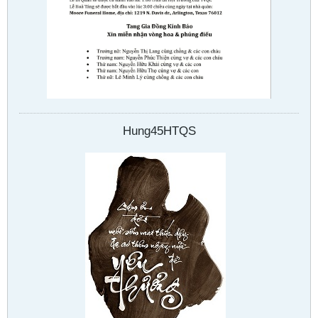
Hung45HTQS