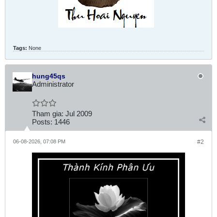
Tags:
None
hung45qs
Administrator
Tham gia:
Jul 2009
Posts:
1446
06-08-2026, 07:08 PM
#2