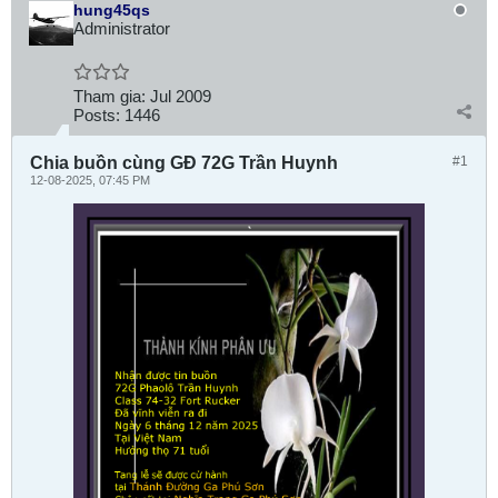
hung45qs
Administrator
Tham gia:
Jul 2009
Posts:
1446
Chia buồn cùng GĐ 72G Trần Huynh
#1
12-08-2025, 07:45 PM