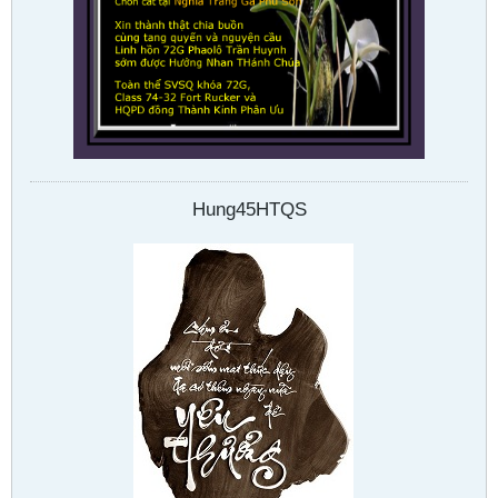
Hung45HTQS