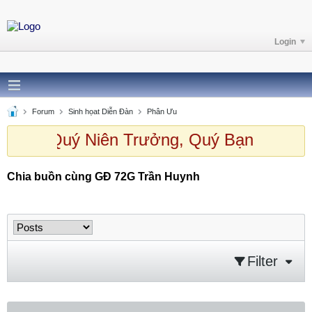
Login
Forum
Sinh họat Diễn Đàn
Phân Ưu
h chào Quý Niên Trưởng, Quý Bạn ghé t
Chia buồn cùng GĐ 72G Trần Huynh
Chia buồn cùng GĐ 72G Trần Huynh
Filter