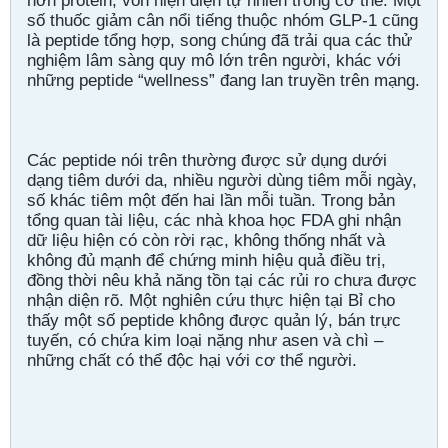
hơn protein, vốn hiện diện tự nhiên trong cơ thể. Một
số thuốc giảm cân nổi tiếng thuộc nhóm GLP‑1 cũng
là peptide tổng hợp, song chúng đã trải qua các thử
nghiệm lâm sàng quy mô lớn trên người, khác với
những peptide “wellness” đang lan truyền trên mạng.
Các peptide nói trên thường được sử dụng dưới
dạng tiêm dưới da, nhiều người dùng tiêm mỗi ngày,
số khác tiêm một đến hai lần mỗi tuần. Trong bản
tổng quan tài liệu, các nhà khoa học FDA ghi nhận
dữ liệu hiện có còn rời rạc, không thống nhất và
không đủ mạnh để chứng minh hiệu quả điều trị,
đồng thời nêu khả năng tồn tại các rủi ro chưa được
nhận diện rõ. Một nghiên cứu thực hiện tại Bỉ cho
thấy một số peptide không được quản lý, bán trực
tuyến, có chứa kim loại nặng như asen và chì –
những chất có thể độc hại với cơ thể người.