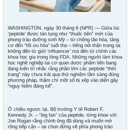
WASHINGTON, ngày 30 tháng 6 (NPR) — Giữa lúc
‘peptide’ được tán tụng như “thuốc tiên” mới của
phong trào dưỡng sinh Mỹ – từ chống lão hóa, tăng
cơ đến “tối ưu hóa” tuổi thọ – tiếng nói thận trọng lại
không đến từ giới ‘influencer’ mà đến từ chính các
khoa học gia trong lòng FDA. Những người làm khoa
học nghề nghiệp tại cơ quan dược phẩm liên bang
đang kiên trì nhắc rằng phần lớn các peptide “thời
trang” này chưa trải qua thử nghiệm lâm sàng đúng
phương pháp, thậm chí một số bị xếp vào diện gây
“nguy hiểm đáng kể”.
Ở chiều ngược lại, Bộ trưởng Y tế Robert F.
Kennedy Jr. – “big fan” của peptide, từng khoe với
Joe Rogan rằng chính ông đã dùng và muốn mở
rộng tiếp cận – lại chọn đứng về phía phong trào