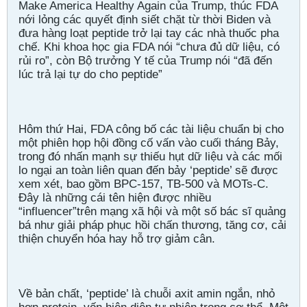
Make America Healthy Again của Trump, thúc FDA
nới lỏng các quyết định siết chặt từ thời Biden và
đưa hàng loạt peptide trở lại tay các nhà thuốc pha
chế. Khi khoa học gia FDA nói “chưa đủ dữ liệu, có
rủi ro”, còn Bộ trưởng Y tế của Trump nói “đã đến
lúc trả lại tự do cho peptide”
Hôm thứ Hai, FDA công bố các tài liệu chuẩn bị cho
một phiên họp hội đồng cố vấn vào cuối tháng Bảy,
trong đó nhấn mạnh sự thiếu hụt dữ liệu và các mối
lo ngại an toàn liên quan đến bảy ‘peptide’ sẽ được
xem xét, bao gồm BPC‑157, TB‑500 và MOTs‑C.
Đây là những cái tên hiện được nhiều
“influencer”trên mạng xã hội và một số bác sĩ quảng
bá như giải pháp phục hồi chấn thương, tăng cơ, cải
thiện chuyển hóa hay hỗ trợ giảm cân.
Về bản chất, ‘peptide’ là chuỗi axit amin ngắn, nhỏ