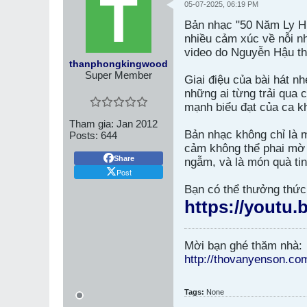
05-07-2025, 06:19 PM
Bản nhạc "50 Năm Ly Hư
nhiều cảm xúc về nỗi n
video do Nguyễn Hậu th
thanphongkingwood
Super Member
Giai điệu của bài hát n
những ai từng trải qua 
mạnh biểu đạt của ca k
Tham gia:
Jan 2012
Bản nhạc không chỉ là m
Posts:
644
cảm không thể phai mờ 
Share
ngẫm, và là món quà tin
Post
Bạn có thể thưởng thức 
https://yout
Mời bạn ghé thăm nhà:
http://thovanyenson.co
Tags:
None