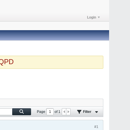
Login
HQPD
Page
of
1
Filter
#1