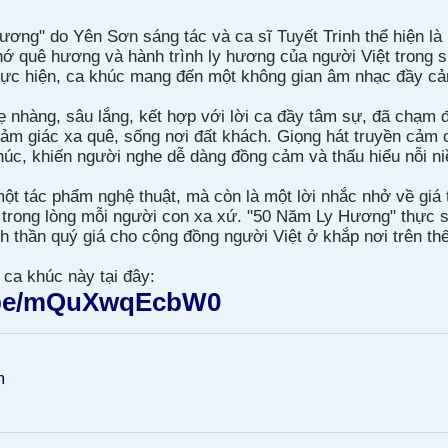
ơng" do Yên Sơn sáng tác và ca sĩ Tuyết Trinh thể hiện là
hớ quê hương và hành trình ly hương của người Việt trong 
ực hiện, ca khúc mang đến một không gian âm nhạc đầy cả
hẹ nhàng, sâu lắng, kết hợp với lời ca đầy tâm sự, đã chạm đ
cảm giác xa quê, sống nơi đất khách. Giọng hát truyền cảm
húc, khiến người nghe dễ dàng đồng cảm và thấu hiểu nỗi n
ột tác phẩm nghệ thuật, mà còn là một lời nhắc nhở về giá 
trong lòng mỗi người con xa xứ. "50 Năm Ly Hương" thực s
h thần quý giá cho cộng đồng người Việt ở khắp nơi trên thế
ca khúc này tại đây:
u.be/mQuXwqEcbW0
m