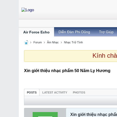
Diễn Đàn Phi Dũng
Trợ Giúp
Air Force Echo
Forum
Âm Nhạc
Nhạc Trữ Tình
Kính chà
Xin giới thiệu nhạc phẩm 50 Năm Ly Hương
POSTS
LATEST ACTIVITY
PHOTOS
Xin giới thiệu nhạc p