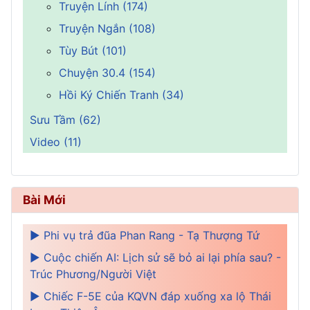
Truyện Lính (174)
Truyện Ngắn (108)
Tùy Bút (101)
Chuyện 30.4 (154)
Hồi Ký Chiến Tranh (34)
Sưu Tầm (62)
Video (11)
Bài Mới
► Phi vụ trả đũa Phan Rang - Tạ Thượng Tứ
► Cuộc chiến AI: Lịch sử sẽ bỏ ai lại phía sau? -
Trúc Phương/Người Việt
► Chiếc F-5E của KQVN đáp xuống xa lộ Thái