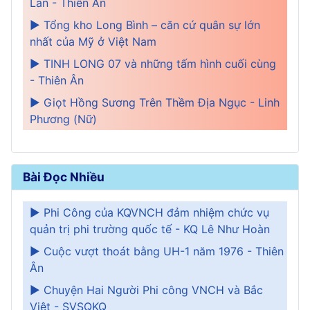
Lan - Thiên Ân
► Tổng kho Long Bình – căn cứ quân sự lớn
nhất của Mỹ ở Việt Nam
► TINH LONG 07 và những tấm hình cuối cùng
- Thiên Ân
► Giọt Hồng Sương Trên Thềm Địa Ngục - Linh
Phương (Nữ)
Bài Đọc Nhiều
► Phi Công của KQVNCH đảm nhiệm chức vụ
quản trị phi trường quốc tế - KQ Lê Như Hoàn
► Cuộc vượt thoát bằng UH-1 năm 1976 - Thiên
Ân
► Chuyện Hai Người Phi công VNCH và Bắc
Việt - SVSQKQ